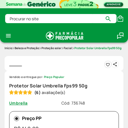
Procurar no site
Beleza e Proteção
Proteção solar
Facial
Protetor Solar Umbrella Fps99 50g
Vendido e entregue por:
Preço Popular
Protetor Solar Umbrella Fps99 50g
(
6
)
Cód
:
736748
Umbrella
Preço PP