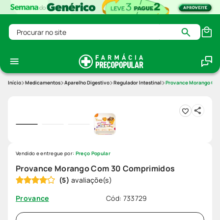
Procurar no site
Medicamentos
Aparelho Digestivo
Regulador Intestinal
Provance Morango Co
Vendido e entregue por:
Preço Popular
Provance Morango Com 30 Comprimidos
(
5
)
Cód
:
733729
Provance