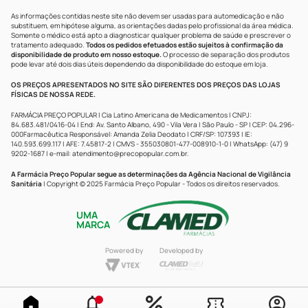
As informações contidas neste site não devem ser usadas para automedicação e não
substituem, em hipótese alguma, as orientações dadas pelo profissional da área médica.
Somente o médico está apto a diagnosticar qualquer problema de saúde e prescrever o
tratamento adequado.
Todos os pedidos efetuados estão sujeitos à confirmação da
disponibilidade de produto em nosso estoque.
O processo de separação dos produtos
pode levar até dois dias úteis dependendo da disponibilidade do estoque em loja.
OS PREÇOS APRESENTADOS NO SITE SÃO DIFERENTES DOS PREÇOS DAS LOJAS
FÍSICAS DE NOSSA REDE.
FARMÁCIA PREÇO POPULAR | Cia Latino Americana de Medicamentos | CNPJ:
84.683.481/0416-04 | End: Av. Santo Albano, 490 - Vila Vera | São Paulo - SP | CEP: 04.296-
000Farmacêutica Responsável: Amanda Zelia Deodato | CRF/SP: 107393 | IE:
140.593.699.117 | AFE: 7.45817-2 | CMVS - 355030801-477-008910-1-0 | WhatsApp: (47) 9
9202-1687 | e-mail:
atendimento@precopopular.com.br
.
A Farmácia Preço Popular segue as determinações da Agência Nacional de Vigilância
Sanitária
| Copyright © 2025 Farmácia Preço Popular - Todos os direitos reservados.
UMA
MARCA
Powered by
Developed by