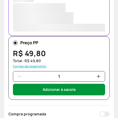
Preço PP
R$
49
,
80
Total:
R$
49
,
80
Formas de pagamento
Adicionar à sacola
Compra programada