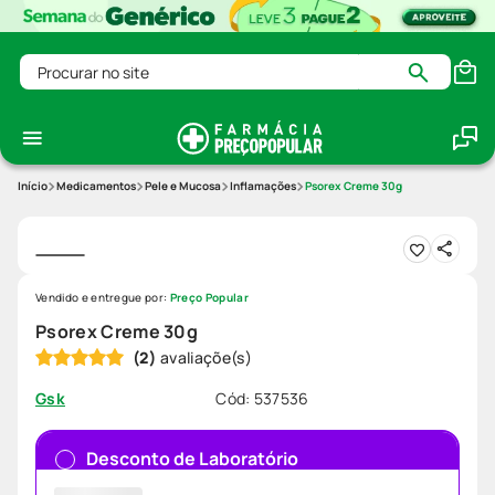
Procurar no site
Medicamentos
Pele e Mucosa
Inflamações
Psorex Creme 30g
Vendido e entregue por:
Preço Popular
Psorex Creme 30g
(
2
)
Cód
:
537536
Gsk
Desconto de Laboratório