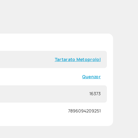
Tartarato Metoprolol
Quenzor
16373
7896094209251