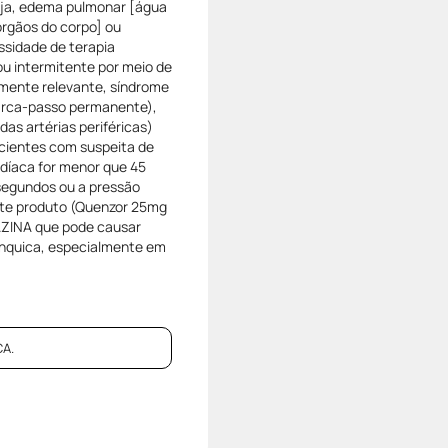
seja, edema pulmonar [água
órgãos do corpo] ou
ssidade de terapia
ou intermitente por meio de
camente relevante, síndrome
marca-passo permanente),
das artérias periféricas)
acientes com suspeita de
rdíaca for menor que 45
 segundos ou a pressão
este produto (Quenzor 25mg
ZINA que pode causar
ônquica, especialmente em
A.