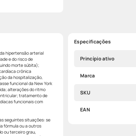
Especificações
a hipertensão arterial
Princípio ativo
dade e do risco de
luindo morte súbita);
 cardíaca crônica
Marca
ção da hospitalização,
lasse funcional da New York
da; alterações do ritmo
SKU
ntricular; tratamento de
rdíacas funcionais com
EAN
s seguintes situações: se
a fórmula ou a outros
o ou terceiro grau,