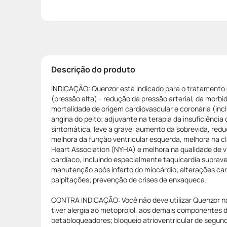
Descrição do produto
INDICAÇÃO: Quenzor está indicado para o tratamento d
(pressão alta) - redução da pressão arterial, da morbi
mortalidade de origem cardiovascular e coronária (inc
angina do peito; adjuvante na terapia da insuficiência
sintomática, leve a grave: aumento da sobrevida, redu
melhora da função ventricular esquerda, melhora na c
Heart Association (NYHA) e melhora na qualidade de vi
cardíaco, incluindo especialmente taquicardia suprave
manutenção após infarto do miocárdio; alterações ca
palpitações; prevenção de crises de enxaqueca.
CONTRA INDICAÇÃO: Você não deve utilizar Quenzor na
tiver alergia ao metoprolol, aos demais componentes d
betabloqueadores; bloqueio atrioventricular de segund