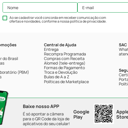
Ao se cadastrar você concorda em receber comunicação com
ofertas e novidades, conforme a nossa
política de privacidade
.
romoções
Central de Ajuda
SAC 
Entrega
What
Recompra Programada
aten
 do Brasil
Compras com Receita
tas
Alomed (tele-entrega)
Formas de Pagamento
Seg
boratório (PBM)
Troca e Devolução
Cert
s
Bulas de A a Z
Porta
Políticas de Marketplace
Polít
Baixe nosso APP
Google
Appl
É só apontar a câmera
Play
Stor
para o QR Code da loja de
aplicativos do seu celular!