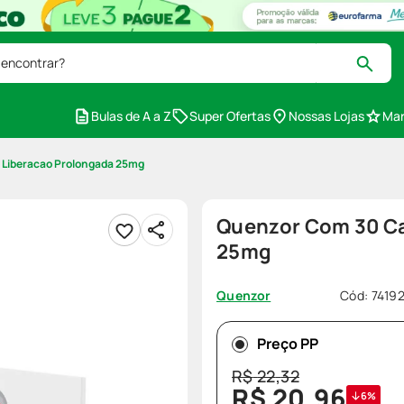
 encontrar?
Bulas de A a Z
Super Ofertas
Nossas Lojas
Mar
 Liberacao Prolongada 25mg
Quenzor Com 30 Ca
25mg
Cód
:
7419
Quenzor
Preço PP
R$
22
,
32
R$
20
,
96
6%