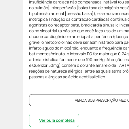
insuficiência cardíaca não compensada instável (ou 
no pulmão], hipoperfusão [baixa taxa de oxigênio nos 
hipotensão arterial [pressão baixa]), e se houver nece
inotrópica (indução da contração cardíaca) contínua 
agonistas do receptor beta, bradicardia sinusal clini
do nó sinoatrial (a não ser que você faça uso de um 
choque cardiogênico e arteriopatia periférica (doença 
grave; o metoprolol não deve ser administrado para p
infarto agudo do miocárdio, enquanto a frequência ca
batimentos/minuto, o intervalo PQ for maior que 0,24
arterial sistólica for menor que 100mmHg. Atenção: 
e Quenzor 50mg) contém o corante amarelo de TARTA
reações de natureza alérgica, entre as quais asma br
pessoas alérgicas ao ácido acetilsalicílico.
VENDA SOB PRESCRIÇÃO MÉDIC
Ver bula completa