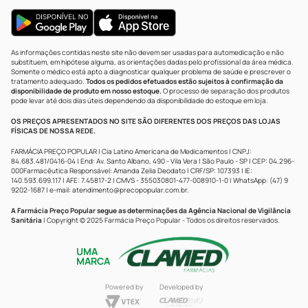
As informações contidas neste site não devem ser usadas para automedicação e não
substituem, em hipótese alguma, as orientações dadas pelo profissional da área médica.
Somente o médico está apto a diagnosticar qualquer problema de saúde e prescrever o
tratamento adequado.
Todos os pedidos efetuados estão sujeitos à confirmação da
disponibilidade de produto em nosso estoque.
O processo de separação dos produtos
pode levar até dois dias úteis dependendo da disponibilidade do estoque em loja.
OS PREÇOS APRESENTADOS NO SITE SÃO DIFERENTES DOS PREÇOS DAS LOJAS
FÍSICAS DE NOSSA REDE.
FARMÁCIA PREÇO POPULAR | Cia Latino Americana de Medicamentos | CNPJ:
84.683.481/0416-04 | End: Av. Santo Albano, 490 - Vila Vera | São Paulo - SP | CEP: 04.296-
000Farmacêutica Responsável: Amanda Zelia Deodato | CRF/SP: 107393 | IE:
140.593.699.117 | AFE: 7.45817-2 | CMVS - 355030801-477-008910-1-0 | WhatsApp: (47) 9
9202-1687 | e-mail:
atendimento@precopopular.com.br
.
A Farmácia Preço Popular segue as determinações da Agência Nacional de Vigilância
Sanitária
| Copyright © 2025 Farmácia Preço Popular - Todos os direitos reservados.
UMA
MARCA
Powered by
Developed by