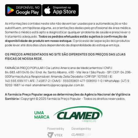
As informações contidas neste site não devem ser usadas para automedicação e não
substituem, em hipótese alguma, as orientações dadas pelo profissional da área médica.
Somente o médico está apto a diagnosticar qualquer problema de saúde e prescrever o
tratamento adequado.
Todos os pedidos efetuados estão sujeitos à confirmação da
disponibilidade de produto em nosso estoque.
O processo de separação dos produtos
pode levar até dois dias úteis dependendo da disponibilidade do estoque em loja.
OS PREÇOS APRESENTADOS NO SITE SÃO DIFERENTES DOS PREÇOS DAS LOJAS
FÍSICAS DE NOSSA REDE.
FARMÁCIA PREÇO POPULAR | Cia Latino Americana de Medicamentos | CNPJ:
84.683.481/0416-04 | End: Av. Santo Albano, 490 - Vila Vera | São Paulo - SP | CEP: 04.296-
000Farmacêutica Responsável: Amanda Zelia Deodato | CRF/SP: 107393 | IE:
140.593.699.117 | AFE: 7.45817-2 | CMVS - 355030801-477-008910-1-0 | WhatsApp: (47) 9
9202-1687 | e-mail:
atendimento@precopopular.com.br
.
A Farmácia Preço Popular segue as determinações da Agência Nacional de Vigilância
Sanitária
| Copyright © 2025 Farmácia Preço Popular - Todos os direitos reservados.
UMA
MARCA
Powered by
Developed by