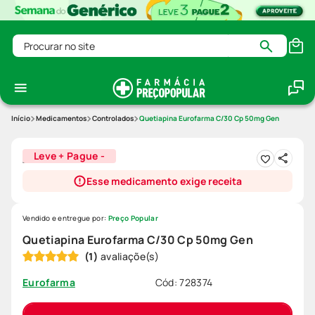
Procurar no site
Medicamentos
Controlados
Quetiapina Eurofarma C/30 Cp 50mg Gen
Leve + Pague -
Esse medicamento exige receita
Vendido e entregue por:
Preço Popular
Quetiapina Eurofarma C/30 Cp 50mg Gen
(
1
)
Cód
:
728374
Eurofarma