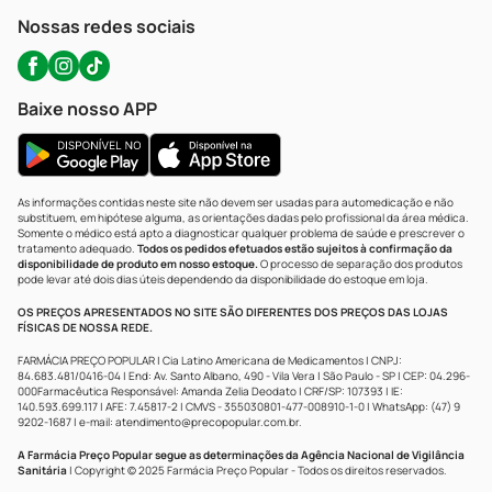
Atendimento@precopopular.com.br
Nossas redes sociais
Baixe nosso APP
As informações contidas neste site não devem ser usadas para automedicação e não
substituem, em hipótese alguma, as orientações dadas pelo profissional da área médica.
Somente o médico está apto a diagnosticar qualquer problema de saúde e prescrever o
tratamento adequado.
Todos os pedidos efetuados estão sujeitos à confirmação da
disponibilidade de produto em nosso estoque.
O processo de separação dos produtos
pode levar até dois dias úteis dependendo da disponibilidade do estoque em loja.
OS PREÇOS APRESENTADOS NO SITE SÃO DIFERENTES DOS PREÇOS DAS LOJAS
FÍSICAS DE NOSSA REDE.
FARMÁCIA PREÇO POPULAR | Cia Latino Americana de Medicamentos | CNPJ:
84.683.481/0416-04 | End: Av. Santo Albano, 490 - Vila Vera | São Paulo - SP | CEP: 04.296-
000Farmacêutica Responsável: Amanda Zelia Deodato | CRF/SP: 107393 | IE:
140.593.699.117 | AFE: 7.45817-2 | CMVS - 355030801-477-008910-1-0 | WhatsApp: (47) 9
9202-1687 | e-mail:
atendimento@precopopular.com.br
.
A Farmácia Preço Popular segue as determinações da Agência Nacional de Vigilância
Sanitária
| Copyright © 2025 Farmácia Preço Popular - Todos os direitos reservados.