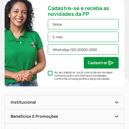
Cadastre-se e receba as
novidades da PP
Cadastrar
Ao se cadastrar você concorda em receber
comunicação com ofertas e novidades,
conforme a nossa
política de privacidade
.
Institucional
História
Nossas Lojas
Benefícios E Promoções
Trabalhe Conosco
Mapa De Categorias
Clube PP