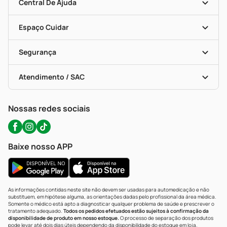
Blog Da PP
Convênios
Central De Ajuda
Seja Uma Loja Parceira
Programa Popular Do Brasil
Encarte De Ofertas
Entrega
Dermaclub
Recompra Programada
Espaço Cuidar
Descontos De Laboratório (PBM)
Compras Com Receita
Cupons E Ofertas
Alomed (tele-Entrega)
Vacinas
Formas De Pagamento
Serviços Farmacêuticos
Segurança
Troca E Devolução
Testes Rápidos
Bulas De A A Z
Autoteste Covid-19
Certificado De Segurança
Políticas De Marketplace
Portal Da Privacidade
Atendimento / SAC
Política De Privacidade
WhatsApp (47) 9202-1687
Atendimento@precopopular.com.br
Nossas redes sociais
Baixe nosso APP
As informações contidas neste site não devem ser usadas para automedicação e não
substituem, em hipótese alguma, as orientações dadas pelo profissional da área médica.
Somente o médico está apto a diagnosticar qualquer problema de saúde e prescrever o
tratamento adequado.
Todos os pedidos efetuados estão sujeitos à confirmação da
disponibilidade de produto em nosso estoque.
O processo de separação dos produtos
pode levar até dois dias úteis dependendo da disponibilidade do estoque em loja.