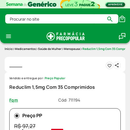
Procurar no site
Medicamentos
Saúde da Mulher
Menopausa
Reduclim 1,5mg Com 35 Comprimi
Vendido e entregue por:
Preço Popular
Reduclim 1,5mg Com 35 Comprimidos
Cód
:
711194
Fqm
Preço PP
R$
97
,
27