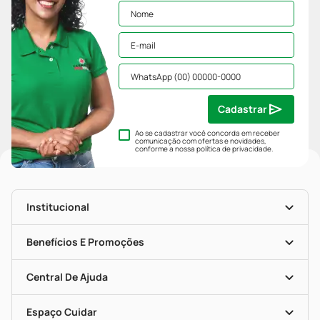
Cadastrar
Ao se cadastrar você concorda em receber
comunicação com ofertas e novidades,
conforme a nossa
política de privacidade
.
Institucional
História
Nossas Lojas
Benefícios E Promoções
Trabalhe Conosco
Mapa De Categorias
Clube PP
Blog Da PP
Convênios
Central De Ajuda
Seja Uma Loja Parceira
Programa Popular Do Brasil
Encarte De Ofertas
Entrega
Dermaclub
Recompra Programada
Espaço Cuidar