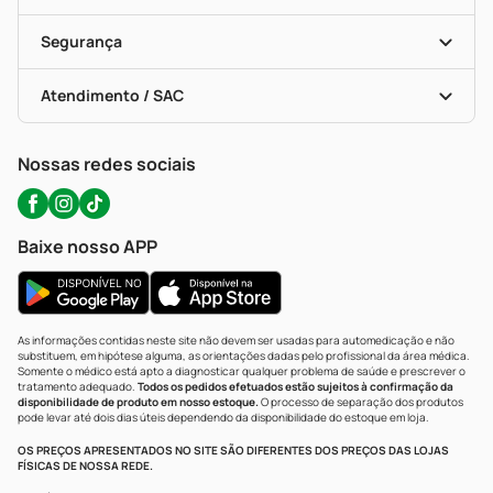
Descontos De Laboratório (PBM)
Compras Com Receita
Cupons E Ofertas
Alomed (tele-Entrega)
Vacinas
Formas De Pagamento
Serviços Farmacêuticos
Segurança
Troca E Devolução
Testes Rápidos
Bulas De A A Z
Autoteste Covid-19
Certificado De Segurança
Políticas De Marketplace
Portal Da Privacidade
Atendimento / SAC
Política De Privacidade
WhatsApp (47) 9202-1687
Atendimento@precopopular.com.br
Nossas redes sociais
Baixe nosso APP
As informações contidas neste site não devem ser usadas para automedicação e não
substituem, em hipótese alguma, as orientações dadas pelo profissional da área médica.
Somente o médico está apto a diagnosticar qualquer problema de saúde e prescrever o
tratamento adequado.
Todos os pedidos efetuados estão sujeitos à confirmação da
disponibilidade de produto em nosso estoque.
O processo de separação dos produtos
pode levar até dois dias úteis dependendo da disponibilidade do estoque em loja.
OS PREÇOS APRESENTADOS NO SITE SÃO DIFERENTES DOS PREÇOS DAS LOJAS
FÍSICAS DE NOSSA REDE.