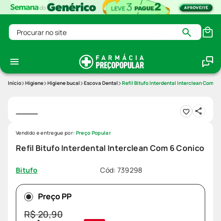
Procurar no site
Higiene
Higiene bucal
Escova Dental
Refil Bitufo Interdental Interclean Com 6
Vendido e entregue por:
Preço Popular
Refil Bitufo Interdental Interclean Com 6 Conico
Cód
:
739298
Bitufo
Preço PP
R$
20
,
90