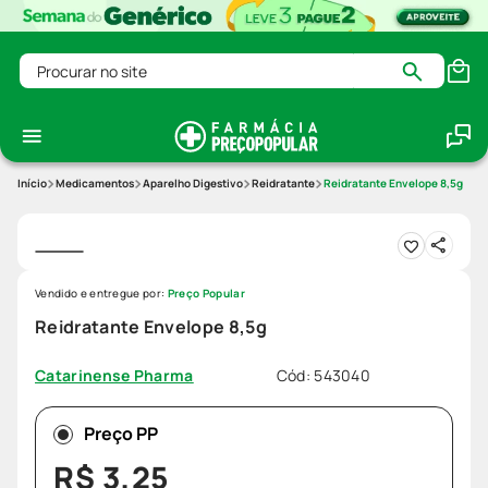
Procurar no site
Medicamentos
Aparelho Digestivo
Reidratante
Reidratante Envelope 8,5g
Vendido e entregue por:
Preço Popular
Reidratante Envelope 8,5g
Cód
:
543040
Catarinense Pharma
Preço PP
R$
3
,
25