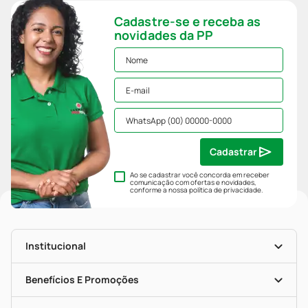
Cadastre-se e receba as
novidades da PP
Cadastrar
Ao se cadastrar você concorda em receber
comunicação com ofertas e novidades,
conforme a nossa
política de privacidade
.
Institucional
História
Nossas Lojas
Benefícios E Promoções
Trabalhe Conosco
Mapa De Categorias
Clube PP