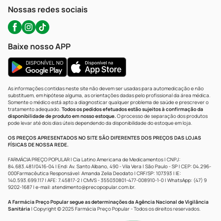
Atendimento@precopopular.com.br
Nossas redes sociais
Baixe nosso APP
As informações contidas neste site não devem ser usadas para automedicação e não
substituem, em hipótese alguma, as orientações dadas pelo profissional da área médica.
Somente o médico está apto a diagnosticar qualquer problema de saúde e prescrever o
tratamento adequado.
Todos os pedidos efetuados estão sujeitos à confirmação da
disponibilidade de produto em nosso estoque.
O processo de separação dos produtos
pode levar até dois dias úteis dependendo da disponibilidade do estoque em loja.
OS PREÇOS APRESENTADOS NO SITE SÃO DIFERENTES DOS PREÇOS DAS LOJAS
FÍSICAS DE NOSSA REDE.
FARMÁCIA PREÇO POPULAR | Cia Latino Americana de Medicamentos | CNPJ:
84.683.481/0416-04 | End: Av. Santo Albano, 490 - Vila Vera | São Paulo - SP | CEP: 04.296-
000Farmacêutica Responsável: Amanda Zelia Deodato | CRF/SP: 107393 | IE:
140.593.699.117 | AFE: 7.45817-2 | CMVS - 355030801-477-008910-1-0 | WhatsApp: (47) 9
9202-1687 | e-mail:
atendimento@precopopular.com.br
.
A Farmácia Preço Popular segue as determinações da Agência Nacional de Vigilância
Sanitária
| Copyright © 2025 Farmácia Preço Popular - Todos os direitos reservados.