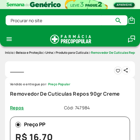
Procurar no site
Beleza e Proteção
Unha
Produto para Cutícula
Removedor De Cuticulas Repos 
Vendido e entregue por:
Preço Popular
Removedor De Cuticulas Repos 90gr Creme
Cód
:
747984
Repos
Preço PP
R$
16
,
70