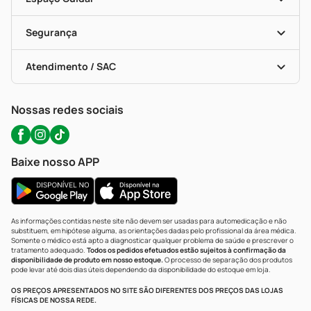
Descontos De Laboratório (PBM)
Compras Com Receita
Cupons E Ofertas
Alomed (tele-Entrega)
Vacinas
Formas De Pagamento
Serviços Farmacêuticos
Segurança
Troca E Devolução
Testes Rápidos
Bulas De A A Z
Autoteste Covid-19
Certificado De Segurança
Políticas De Marketplace
Portal Da Privacidade
Atendimento / SAC
Política De Privacidade
WhatsApp (47) 9202-1687
Atendimento@precopopular.com.br
Nossas redes sociais
Baixe nosso APP
As informações contidas neste site não devem ser usadas para automedicação e não
substituem, em hipótese alguma, as orientações dadas pelo profissional da área médica.
Somente o médico está apto a diagnosticar qualquer problema de saúde e prescrever o
tratamento adequado.
Todos os pedidos efetuados estão sujeitos à confirmação da
disponibilidade de produto em nosso estoque.
O processo de separação dos produtos
pode levar até dois dias úteis dependendo da disponibilidade do estoque em loja.
OS PREÇOS APRESENTADOS NO SITE SÃO DIFERENTES DOS PREÇOS DAS LOJAS
FÍSICAS DE NOSSA REDE.