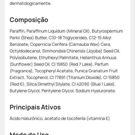
dermatologicamente.
Composição
Paraffin, Paraffinum Liquidum (Mineral Oil), Butyrospermum
Parkii (Shea) Butter, C10-18 Triglycerides, C12-15 Alkyl
Benzoate, Copernicia Cerifera (Carnauba Wax) Cera,
Octyldodecanol, Simmondsia Chinensis (Jojoba) Seed Oil,
Polyisobutene, Ethylhexyl Palmitate, Helianthus Annuus
(Sunflower) Seed Oil, CI 15850 (Red 7 Lake), Parfum
(Fragrance), Tocopheryl Acetate, Punica Granatum Fruit
Extract, Tocopherol, CI 77891 (Titanium Dioxide), CI 15850
(Red 6), Silica Dimethyl Silylate, CI 42090 (Blue 1 Lake),
Butylene Glycol, Pentylene Glycol, Sodium Hyaluronate.
Principais Ativos
Ácido hialurônico, acetato de tocoferila (vitamina E)
Modo de Uso