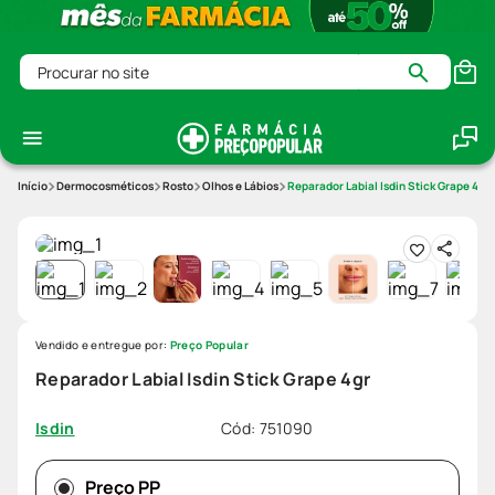
Procurar no site
Dermocosméticos
Rosto
Olhos e Lábios
Reparador Labial Isdin Stick Grape 4gr
Vendido e entregue por:
Preço Popular
Reparador Labial Isdin Stick Grape 4gr
Cód
:
751090
Isdin
Preço PP