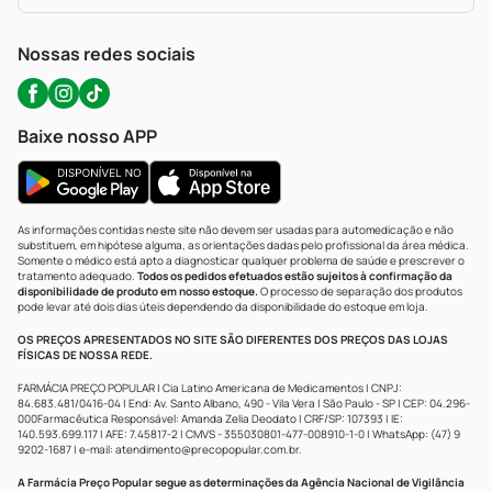
Política De Privacidade
WhatsApp (47) 9202-1687
Atendimento@precopopular.com.br
Nossas redes sociais
Baixe nosso APP
As informações contidas neste site não devem ser usadas para automedicação e não
substituem, em hipótese alguma, as orientações dadas pelo profissional da área médica.
Somente o médico está apto a diagnosticar qualquer problema de saúde e prescrever o
tratamento adequado.
Todos os pedidos efetuados estão sujeitos à confirmação da
disponibilidade de produto em nosso estoque.
O processo de separação dos produtos
pode levar até dois dias úteis dependendo da disponibilidade do estoque em loja.
OS PREÇOS APRESENTADOS NO SITE SÃO DIFERENTES DOS PREÇOS DAS LOJAS
FÍSICAS DE NOSSA REDE.
FARMÁCIA PREÇO POPULAR | Cia Latino Americana de Medicamentos | CNPJ:
84.683.481/0416-04 | End: Av. Santo Albano, 490 - Vila Vera | São Paulo - SP | CEP: 04.296-
000Farmacêutica Responsável: Amanda Zelia Deodato | CRF/SP: 107393 | IE:
140.593.699.117 | AFE: 7.45817-2 | CMVS - 355030801-477-008910-1-0 | WhatsApp: (47) 9
9202-1687 | e-mail:
atendimento@precopopular.com.br
.
A Farmácia Preço Popular segue as determinações da Agência Nacional de Vigilância