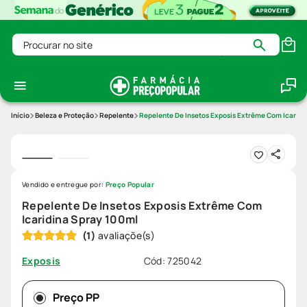
Procurar no site
Beleza e Proteção
Repelente
Repelente De Insetos Exposis Extrême Com Icaridi
Vendido e entregue por:
Preço Popular
Repelente De Insetos Exposis Extrême Com
Icaridina Spray 100ml
(
1
)
Cód
:
725042
Exposis
Preço PP