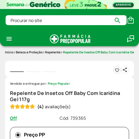
Procurar no site
Beleza e Proteção
Repelente
Repelente De Insetos Off Baby Com Icaridina Gel 11
Vendido e entregue por:
Preço Popular
Repelente De Insetos Off Baby Com Icaridina
Gel 117g
(
4
)
Cód
:
739365
Off
Preço PP