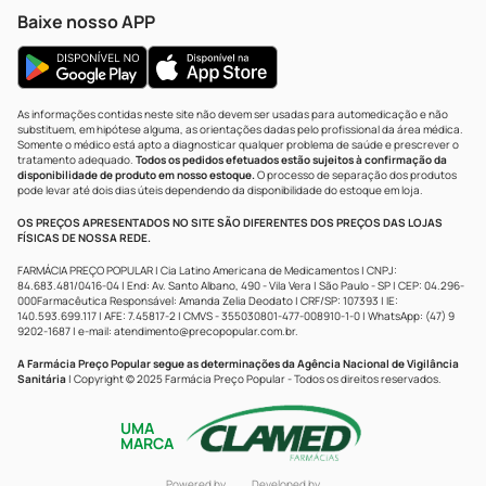
Baixe nosso APP
As informações contidas neste site não devem ser usadas para automedicação e não
substituem, em hipótese alguma, as orientações dadas pelo profissional da área médica.
Somente o médico está apto a diagnosticar qualquer problema de saúde e prescrever o
tratamento adequado.
Todos os pedidos efetuados estão sujeitos à confirmação da
disponibilidade de produto em nosso estoque.
O processo de separação dos produtos
pode levar até dois dias úteis dependendo da disponibilidade do estoque em loja.
OS PREÇOS APRESENTADOS NO SITE SÃO DIFERENTES DOS PREÇOS DAS LOJAS
FÍSICAS DE NOSSA REDE.
FARMÁCIA PREÇO POPULAR | Cia Latino Americana de Medicamentos | CNPJ:
84.683.481/0416-04 | End: Av. Santo Albano, 490 - Vila Vera | São Paulo - SP | CEP: 04.296-
000Farmacêutica Responsável: Amanda Zelia Deodato | CRF/SP: 107393 | IE:
140.593.699.117 | AFE: 7.45817-2 | CMVS - 355030801-477-008910-1-0 | WhatsApp: (47) 9
9202-1687 | e-mail:
atendimento@precopopular.com.br
.
A Farmácia Preço Popular segue as determinações da Agência Nacional de Vigilância
Sanitária
| Copyright © 2025 Farmácia Preço Popular - Todos os direitos reservados.
UMA
MARCA
Powered by
Developed by