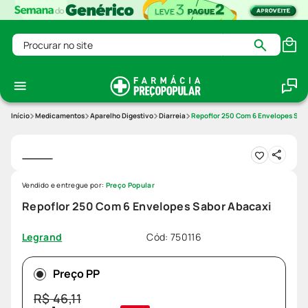
Procurar no site
Medicamentos
Aparelho Digestivo
Diarreia
Repoflor 250 Com 6 Envelopes Sab
Vendido e entregue por:
Preço Popular
Repoflor 250 Com 6 Envelopes Sabor Abacaxi
Cód
:
750116
Legrand
Preço PP
R$
46
,
11