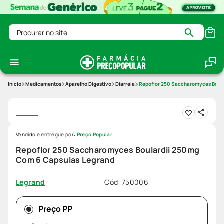
Procurar no site
Medicamentos
Aparelho Digestivo
Diarreia
Repoflor 250 Saccharomyces Boula
Vendido e entregue por:
Preço Popular
Repoflor 250 Saccharomyces Boulardii 250mg
Com 6 Capsulas Legrand
Cód
:
750006
Legrand
Preço PP