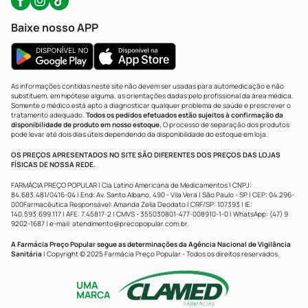
Baixe nosso APP
As informações contidas neste site não devem ser usadas para automedicação e não
substituem, em hipótese alguma, as orientações dadas pelo profissional da área médica.
Somente o médico está apto a diagnosticar qualquer problema de saúde e prescrever o
tratamento adequado.
Todos os pedidos efetuados estão sujeitos à confirmação da
disponibilidade de produto em nosso estoque.
O processo de separação dos produtos
pode levar até dois dias úteis dependendo da disponibilidade do estoque em loja.
OS PREÇOS APRESENTADOS NO SITE SÃO DIFERENTES DOS PREÇOS DAS LOJAS
FÍSICAS DE NOSSA REDE.
FARMÁCIA PREÇO POPULAR | Cia Latino Americana de Medicamentos | CNPJ:
84.683.481/0416-04 | End: Av. Santo Albano, 490 - Vila Vera | São Paulo - SP | CEP: 04.296-
000Farmacêutica Responsável: Amanda Zelia Deodato | CRF/SP: 107393 | IE:
140.593.699.117 | AFE: 7.45817-2 | CMVS - 355030801-477-008910-1-0 | WhatsApp: (47) 9
9202-1687 | e-mail:
atendimento@precopopular.com.br
.
A Farmácia Preço Popular segue as determinações da Agência Nacional de Vigilância
Sanitária
| Copyright © 2025 Farmácia Preço Popular - Todos os direitos reservados.
UMA
MARCA