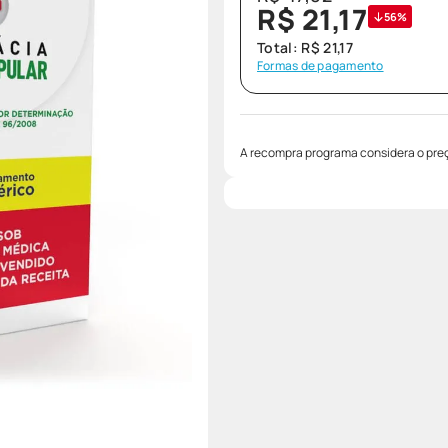
R$
21
,
17
56%
Total:
R$
21
,
17
Formas de pagamento
A recompra programa considera o preç