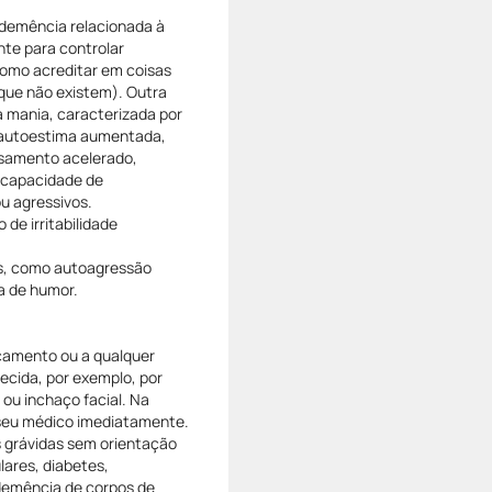
 demência relacionada à
te para controlar
como acreditar em coisas
s que não existem). Outra
a mania, caracterizada por
, autoestima aumentada,
nsamento acelerado,
 capacidade de
u agressivos.
de irritabilidade
os, como autoagressão
da de humor.
icamento ou a qualquer
ecida, por exemplo, por
ou inchaço facial. Na
 seu médico imediatamente.
s grávidas sem orientação
lares, diabetes,
 demência de corpos de