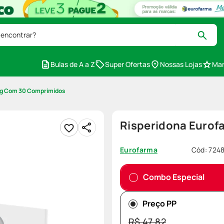
 encontrar?
Bulas de A a Z
Super Ofertas
Nossas Lojas
Mar
mg Com 30 Comprimidos
Risperidona Euro
Cód
:
724
Eurofarma
Combo Especial
Preço PP
R$
47
,
82