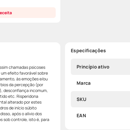
eceita
Especificações
Princípio ativo
assim chamadas psicoses
m um efeito favorável sobre
samento, às emoções e/ou
Marca
úrbios da percepção (por
e), desconfiança incomum,
tido etc. Risperidona
SKU
tal alterado por estes
ros de início súbito
isso, após o alívio dos
EAN
 sob controle, isto é, para