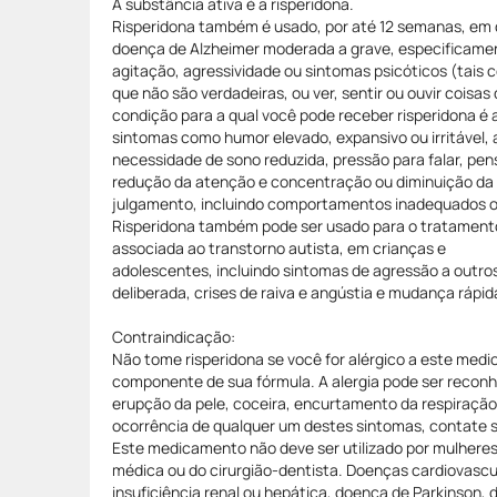
A substância ativa é a risperidona.
Risperidona também é usado, por até 12 semanas, em
doença de Alzheimer moderada a grave, especificamen
agitação, agressividade ou sintomas psicóticos (tais 
que não são verdadeiras, ou ver, sentir ou ouvir coisa
condição para a qual você pode receber risperidona é 
sintomas como humor elevado, expansivo ou irritável
necessidade de sono reduzida, pressão para falar, pe
redução da atenção e concentração ou diminuição da
julgamento, incluindo comportamentos inadequados o
Risperidona também pode ser usado para o tratamento 
associada ao transtorno autista, em crianças e
adolescentes, incluindo sintomas de agressão a outr
deliberada, crises de raiva e angústia e mudança rápi
Contraindicação:
Não tome risperidona se você for alérgico a este med
componente de sua fórmula. A alergia pode ser reconh
erupção da pele, coceira, encurtamento da respiração 
ocorrência de qualquer um destes sintomas, contate
Este medicamento não deve ser utilizado por mulhere
médica ou do cirurgião-dentista. Doenças cardiovascu
insuficiência renal ou hepática, doença de Parkinson,