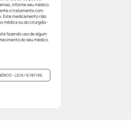
lemas, informe seu médico.
rante o tratamento com
ada. Este medicamento não
ão médica ou do cirurgião-
está fazendo uso de algum
hecimento do seu médico.
CO - LEI N.º 9.787/99.