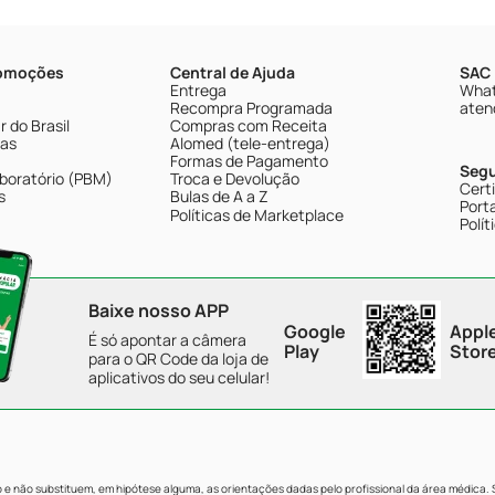
romoções
Central de Ajuda
SAC 
Entrega
What
Recompra Programada
aten
 do Brasil
Compras com Receita
tas
Alomed (tele-entrega)
Formas de Pagamento
Seg
boratório (PBM)
Troca e Devolução
Cert
s
Bulas de A a Z
Porta
Políticas de Marketplace
Polít
Baixe nosso APP
Google
Appl
É só apontar a câmera
Play
Stor
para o QR Code da loja de
aplicativos do seu celular!
e não substituem, em hipótese alguma, as orientações dadas pelo profissional da área médica.