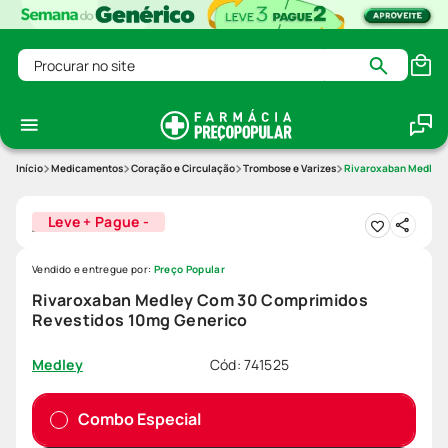
Procurar no site
Medicamentos
Coração e Circulação
Trombose e Varizes
Rivaroxaban Medley 
Leve + Pague -
Vendido e entregue por:
Preço Popular
Rivaroxaban Medley Com 30 Comprimidos
Revestidos 10mg Generico
Cód
:
741525
Medley
Combo Especial