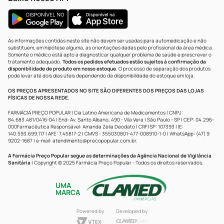
As informações contidas neste site não devem ser usadas para automedicação e não
substituem, em hipótese alguma, as orientações dadas pelo profissional da área médica.
Somente o médico está apto a diagnosticar qualquer problema de saúde e prescrever o
tratamento adequado.
Todos os pedidos efetuados estão sujeitos à confirmação da
disponibilidade de produto em nosso estoque.
O processo de separação dos produtos
pode levar até dois dias úteis dependendo da disponibilidade do estoque em loja.
OS PREÇOS APRESENTADOS NO SITE SÃO DIFERENTES DOS PREÇOS DAS LOJAS
FÍSICAS DE NOSSA REDE.
FARMÁCIA PREÇO POPULAR | Cia Latino Americana de Medicamentos | CNPJ:
84.683.481/0416-04 | End: Av. Santo Albano, 490 - Vila Vera | São Paulo - SP | CEP: 04.296-
000Farmacêutica Responsável: Amanda Zelia Deodato | CRF/SP: 107393 | IE:
140.593.699.117 | AFE: 7.45817-2 | CMVS - 355030801-477-008910-1-0 | WhatsApp: (47) 9
9202-1687 | e-mail:
atendimento@precopopular.com.br
.
A Farmácia Preço Popular segue as determinações da Agência Nacional de Vigilância
Sanitária
| Copyright © 2025 Farmácia Preço Popular - Todos os direitos reservados.
UMA
MARCA
Powered by
Developed by