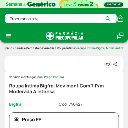
Procurar no site
Saúde e Bem Estar
Geriatria
Roupa Íntima
Roupa Intima Bigfral Moviment Com 
Vendido e entregue por:
Preço Popular
Roupa Intima Bigfral Moviment Com 7 P/m
Moderada A Intensa
Cód
:
746427
Bigfral
Preço PP