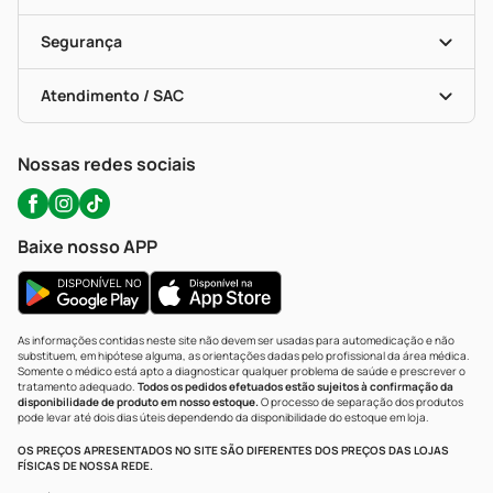
Descontos De Laboratório (PBM)
Compras Com Receita
Cupons E Ofertas
Alomed (tele-Entrega)
Vacinas
Formas De Pagamento
Serviços Farmacêuticos
Segurança
Troca E Devolução
Testes Rápidos
Bulas De A A Z
Autoteste Covid-19
Certificado De Segurança
Políticas De Marketplace
Portal Da Privacidade
Atendimento / SAC
Política De Privacidade
WhatsApp (47) 9202-1687
Atendimento@precopopular.com.br
Nossas redes sociais
Baixe nosso APP
As informações contidas neste site não devem ser usadas para automedicação e não
substituem, em hipótese alguma, as orientações dadas pelo profissional da área médica.
Somente o médico está apto a diagnosticar qualquer problema de saúde e prescrever o
tratamento adequado.
Todos os pedidos efetuados estão sujeitos à confirmação da
disponibilidade de produto em nosso estoque.
O processo de separação dos produtos
pode levar até dois dias úteis dependendo da disponibilidade do estoque em loja.
OS PREÇOS APRESENTADOS NO SITE SÃO DIFERENTES DOS PREÇOS DAS LOJAS
FÍSICAS DE NOSSA REDE.