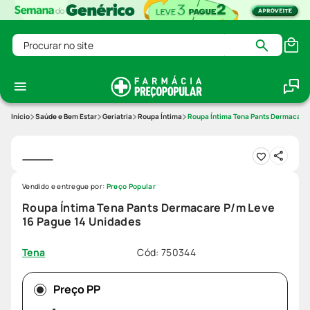
Procurar no site
Saúde e Bem Estar
Geriatria
Roupa Íntima
Roupa Íntima Tena Pants Dermacare 
Vendido e entregue por:
Preço Popular
Roupa Íntima Tena Pants Dermacare P/m Leve
16 Pague 14 Unidades
Cód
:
750344
Tena
Preço PP