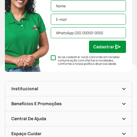
Cadastrar
Ao se cadastrar você concorda em receber
comunicação com ofertas e novidades,
conforme a nossa
política de privacidade
.
Institucional
História
Nossas Lojas
Benefícios E Promoções
Trabalhe Conosco
Mapa De Categorias
Clube PP
Blog Da PP
Convênios
Central De Ajuda
Seja Uma Loja Parceira
Programa Popular Do Brasil
Encarte De Ofertas
Entrega
Dermaclub
Recompra Programada
Espaço Cuidar