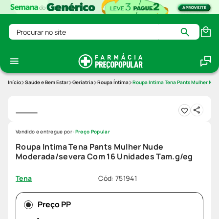
Procurar no site
Saúde e Bem Estar
Geriatria
Roupa Íntima
Roupa Intima Tena Pants Mulher Nu
Vendido e entregue por:
Preço Popular
Roupa Intima Tena Pants Mulher Nude
Moderada/severa Com 16 Unidades Tam.g/eg
Cód
:
751941
Tena
Preço PP