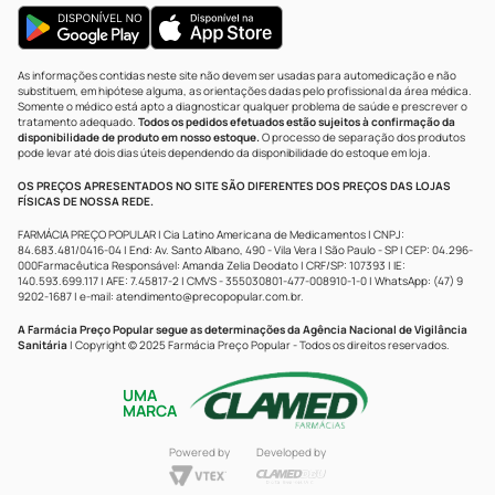
As informações contidas neste site não devem ser usadas para automedicação e não
substituem, em hipótese alguma, as orientações dadas pelo profissional da área médica.
Somente o médico está apto a diagnosticar qualquer problema de saúde e prescrever o
tratamento adequado.
Todos os pedidos efetuados estão sujeitos à confirmação da
disponibilidade de produto em nosso estoque.
O processo de separação dos produtos
pode levar até dois dias úteis dependendo da disponibilidade do estoque em loja.
OS PREÇOS APRESENTADOS NO SITE SÃO DIFERENTES DOS PREÇOS DAS LOJAS
FÍSICAS DE NOSSA REDE.
FARMÁCIA PREÇO POPULAR | Cia Latino Americana de Medicamentos | CNPJ:
84.683.481/0416-04 | End: Av. Santo Albano, 490 - Vila Vera | São Paulo - SP | CEP: 04.296-
000Farmacêutica Responsável: Amanda Zelia Deodato | CRF/SP: 107393 | IE:
140.593.699.117 | AFE: 7.45817-2 | CMVS - 355030801-477-008910-1-0 | WhatsApp: (47) 9
9202-1687 | e-mail:
atendimento@precopopular.com.br
.
A Farmácia Preço Popular segue as determinações da Agência Nacional de Vigilância
Sanitária
| Copyright © 2025 Farmácia Preço Popular - Todos os direitos reservados.
UMA
MARCA
Powered by
Developed by