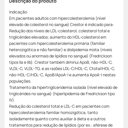
Descrição do produto
Indicação:
Em pacientes adultos com hipercolesterolemia (nível
elevado de colesterol no sangue) Crestor é indicado para:
Redução dos níveis de LDL-colesterol, colesterol total e
triglicérides elevados; aumento do HDL-colesterol em
pacientes com hipercolesterolemia primária (familiar
heterozigótica e não familiar) e dislipidemia mista (níveis
elevados ou anormais de lipídios no sangue) (Fredrickson
tipos IIa e IIb). Crestor também diminui ApoB, não-HDL-C,
VLDL-C, VLDL-TG, e as razões LDL-C/HDL-C, Ctotal/HDL-C,
não-HDL-C/HDL-C, ApoB/ApoA-I e aumenta ApoA-I nestas
populações.
Tratamento da hipertrigliceridemia isolada (nível elevado de
triglicérides no sangue) (hiperlipidemia de Fredrickson tipo
IV).
Redução do colesterol total e LDL-C em pacientes com
hipercolesterolemia familiar homozigótica, tanto
isoladamente quanto como auxiliar à dieta e a outros
tratamentos para redução de lipídios (por ex.: aférese de