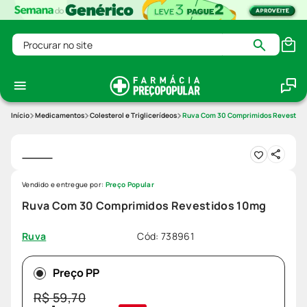
Procurar no site
Medicamentos
Colesterol e Triglicerídeos
Ruva Com 30 Comprimidos Revestido
Vendido e entregue por:
Preço Popular
Ruva Com 30 Comprimidos Revestidos 10mg
Cód
:
738961
Ruva
Preço PP
R$
59
,
70