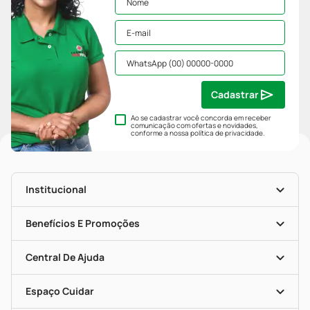
Cadastrar
Ao se cadastrar você concorda em receber
comunicação com ofertas e novidades,
conforme a nossa
política de privacidade
.
Institucional
História
Nossas Lojas
Benefícios E Promoções
Trabalhe Conosco
Mapa De Categorias
Clube PP
Blog Da PP
Convênios
Central De Ajuda
Seja Uma Loja Parceira
Programa Popular Do Brasil
Encarte De Ofertas
Entrega
Dermaclub
Recompra Programada
Espaço Cuidar
Descontos De Laboratório (PBM)
Compras Com Receita