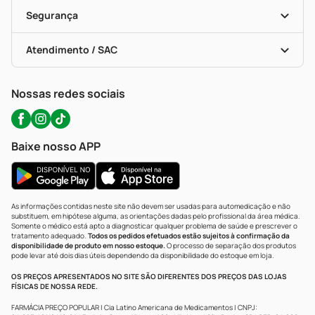
Cupons E Ofertas
Alomed (tele-Entrega)
Vacinas
Formas De Pagamento
Serviços Farmacêuticos
Segurança
Troca E Devolução
Testes Rápidos
Bulas De A A Z
Autoteste Covid-19
Certificado De Segurança
Políticas De Marketplace
Portal Da Privacidade
Atendimento / SAC
Política De Privacidade
WhatsApp (47) 9202-1687
Atendimento@precopopular.com.br
Nossas redes sociais
Baixe nosso APP
As informações contidas neste site não devem ser usadas para automedicação e não
substituem, em hipótese alguma, as orientações dadas pelo profissional da área médica.
Somente o médico está apto a diagnosticar qualquer problema de saúde e prescrever o
tratamento adequado.
Todos os pedidos efetuados estão sujeitos à confirmação da
disponibilidade de produto em nosso estoque.
O processo de separação dos produtos
pode levar até dois dias úteis dependendo da disponibilidade do estoque em loja.
OS PREÇOS APRESENTADOS NO SITE SÃO DIFERENTES DOS PREÇOS DAS LOJAS
FÍSICAS DE NOSSA REDE.
FARMÁCIA PREÇO POPULAR | Cia Latino Americana de Medicamentos | CNPJ: