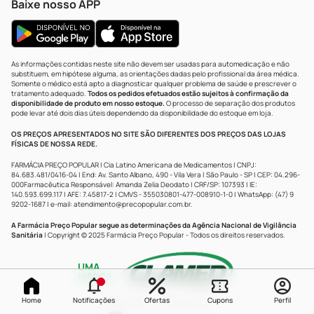
Baixe nosso APP
As informações contidas neste site não devem ser usadas para automedicação e não
substituem, em hipótese alguma, as orientações dadas pelo profissional da área médica.
Somente o médico está apto a diagnosticar qualquer problema de saúde e prescrever o
tratamento adequado.
Todos os pedidos efetuados estão sujeitos à confirmação da
disponibilidade de produto em nosso estoque.
O processo de separação dos produtos
pode levar até dois dias úteis dependendo da disponibilidade do estoque em loja.
OS PREÇOS APRESENTADOS NO SITE SÃO DIFERENTES DOS PREÇOS DAS LOJAS
FÍSICAS DE NOSSA REDE.
FARMÁCIA PREÇO POPULAR | Cia Latino Americana de Medicamentos | CNPJ:
84.683.481/0416-04 | End: Av. Santo Albano, 490 - Vila Vera | São Paulo - SP | CEP: 04.296-
000Farmacêutica Responsável: Amanda Zelia Deodato | CRF/SP: 107393 | IE:
140.593.699.117 | AFE: 7.45817-2 | CMVS - 355030801-477-008910-1-0 | WhatsApp: (47) 9
9202-1687 | e-mail:
atendimento@precopopular.com.br
.
A Farmácia Preço Popular segue as determinações da Agência Nacional de Vigilância
Sanitária
| Copyright © 2025 Farmácia Preço Popular - Todos os direitos reservados.
UMA
MARCA
Home
Notificações
Ofertas
Cupons
Perfil
Powered by
Developed by