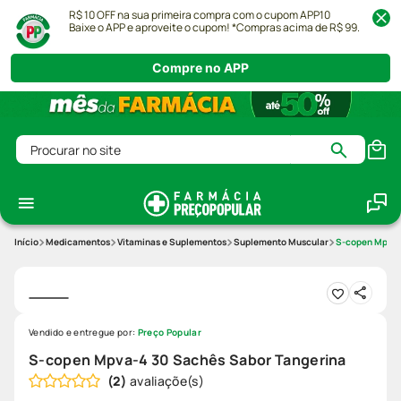
R$ 10 OFF na sua primeira compra com o cupom APP10
Baixe o APP e aproveite o cupom! *Compras acima de R$ 99.
Compre no APP
Procurar no site
Medicamentos
Vitaminas e Suplementos
Suplemento Muscular
S-copen Mpva-
Vendido e entregue por:
Preço Popular
S-copen Mpva-4 30 Sachês Sabor Tangerina
(
2
)