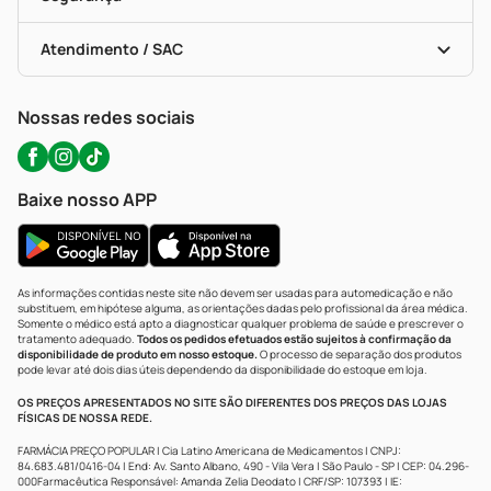
Troca E Devolução
Testes Rápidos
Bulas De A A Z
Autoteste Covid-19
Certificado De Segurança
Políticas De Marketplace
Portal Da Privacidade
Atendimento / SAC
Política De Privacidade
WhatsApp (47) 9202-1687
Atendimento@precopopular.com.br
Nossas redes sociais
Baixe nosso APP
As informações contidas neste site não devem ser usadas para automedicação e não
substituem, em hipótese alguma, as orientações dadas pelo profissional da área médica.
Somente o médico está apto a diagnosticar qualquer problema de saúde e prescrever o
tratamento adequado.
Todos os pedidos efetuados estão sujeitos à confirmação da
disponibilidade de produto em nosso estoque.
O processo de separação dos produtos
pode levar até dois dias úteis dependendo da disponibilidade do estoque em loja.
OS PREÇOS APRESENTADOS NO SITE SÃO DIFERENTES DOS PREÇOS DAS LOJAS
FÍSICAS DE NOSSA REDE.
FARMÁCIA PREÇO POPULAR | Cia Latino Americana de Medicamentos | CNPJ:
84.683.481/0416-04 | End: Av. Santo Albano, 490 - Vila Vera | São Paulo - SP | CEP: 04.296-
000Farmacêutica Responsável: Amanda Zelia Deodato | CRF/SP: 107393 | IE: