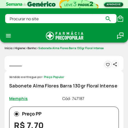
Procurar no site
Higiene
Banho
Sabonete Alma Flores Barra 130gr Floral Intense
Vendido e entregue por:
Preço Popular
Sabonete Alma Flores Barra 130gr Floral Intense
Cód
:
747187
Memphis
Preço PP
R$
7
,
70