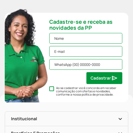
Cadastre-se e receba as
novidades da PP
Cadastrar
Ao se cadastrar você concorda em receber
comunicação com ofertas e novidades,
conforme a nossa
política de privacidade
.
Institucional
História
Nossas Lojas