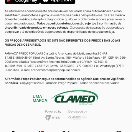
As informações contidas neste site não devem ser usadas para automedicação e não
substituem, em hipótese alguma, as orientações dadas pelo profissional da área médica.
Somente o médico está apto a diagnosticar qualquer problema de saúde e prescrever o
tratamento adequado.
Todos os pedidos efetuados estão sujeitos à confirmação da
disponibilidade de produto em nosso estoque.
O processo de separação dos produtos
pode levar até dois dias úteis dependendo da disponibilidade do estoque em loja.
OS PREÇOS APRESENTADOS NO SITE SÃO DIFERENTES DOS PREÇOS DAS LOJAS
FÍSICAS DE NOSSA REDE.
FARMÁCIA PREÇO POPULAR | Cia Latino Americana de Medicamentos | CNPJ:
84.683.481/0416-04 | End: Av. Santo Albano, 490 - Vila Vera | São Paulo - SP | CEP: 04.296-
000Farmacêutica Responsável: Amanda Zelia Deodato | CRF/SP: 107393 | IE:
140.593.699.117 | AFE: 7.45817-2 | CMVS - 355030801-477-008910-1-0 | WhatsApp: (47) 9
9202-1687 | e-mail:
atendimento@precopopular.com.br
.
A Farmácia Preço Popular segue as determinações da Agência Nacional de Vigilância
Sanitária
| Copyright © 2025 Farmácia Preço Popular - Todos os direitos reservados.
UMA
MARCA
Powered by
Developed by