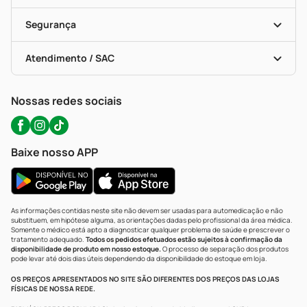
Descontos De Laboratório (PBM)
Compras Com Receita
Cupons E Ofertas
Alomed (tele-Entrega)
Vacinas
Formas De Pagamento
Serviços Farmacêuticos
Segurança
Troca E Devolução
Testes Rápidos
Bulas De A A Z
Autoteste Covid-19
Certificado De Segurança
Políticas De Marketplace
Portal Da Privacidade
Atendimento / SAC
Política De Privacidade
WhatsApp (47) 9202-1687
Atendimento@precopopular.com.br
Nossas redes sociais
Baixe nosso APP
As informações contidas neste site não devem ser usadas para automedicação e não
substituem, em hipótese alguma, as orientações dadas pelo profissional da área médica.
Somente o médico está apto a diagnosticar qualquer problema de saúde e prescrever o
tratamento adequado.
Todos os pedidos efetuados estão sujeitos à confirmação da
disponibilidade de produto em nosso estoque.
O processo de separação dos produtos
pode levar até dois dias úteis dependendo da disponibilidade do estoque em loja.
OS PREÇOS APRESENTADOS NO SITE SÃO DIFERENTES DOS PREÇOS DAS LOJAS
FÍSICAS DE NOSSA REDE.