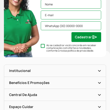
Cadastrar
Ao se cadastrar você concorda em receber
comunicação com ofertas e novidades,
conforme a nossa
política de privacidade
.
Institucional
História
Nossas Lojas
Benefícios E Promoções
Trabalhe Conosco
Mapa De Categorias
Clube PP
Blog Da PP
Convênios
Central De Ajuda
Seja Uma Loja Parceira
Programa Popular Do Brasil
Encarte De Ofertas
Entrega
Dermaclub
Recompra Programada
Espaço Cuidar