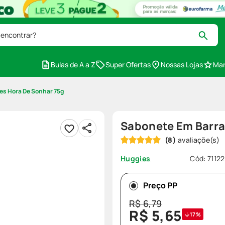
 encontrar?
Bulas de A a Z
Super Ofertas
Nossas Lojas
Mar
es Hora De Sonhar 75g
Sabonete Em Barra
(
8
)
Cód
:
7112
Huggies
Preço PP
R$
6
,
79
R$
5
,
65
17%