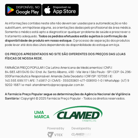
As informações contidas neste site não devem ser usadas para automedicação e não
substituem, em hipótese alguma, as orientações dadas pelo profissional da área médica.
Somente o médico está apto a diagnosticar qualquer problema de saúde e prescrever o
tratamento adequado.
Todos os pedidos efetuados estão sujeitos à confirmação da
disponibilidade de produto em nosso estoque.
O processo de separação dos produtos
pode levar até dois dias úteis dependendo da disponibilidade do estoque em loja.
OS PREÇOS APRESENTADOS NO SITE SÃO DIFERENTES DOS PREÇOS DAS LOJAS
FÍSICAS DE NOSSA REDE.
FARMÁCIA PREÇO POPULAR | Cia Latino Americana de Medicamentos | CNPJ:
84.683.481/0416-04 | End: Av. Santo Albano, 490 - Vila Vera | São Paulo - SP | CEP: 04.296-
000Farmacêutica Responsável: Amanda Zelia Deodato | CRF/SP: 107393 | IE:
140.593.699.117 | AFE: 7.45817-2 | CMVS - 355030801-477-008910-1-0 | WhatsApp: (47) 9
9202-1687 | e-mail:
atendimento@precopopular.com.br
.
A Farmácia Preço Popular segue as determinações da Agência Nacional de Vigilância
Sanitária
| Copyright © 2025 Farmácia Preço Popular - Todos os direitos reservados.
UMA
MARCA
Powered by
Developed by