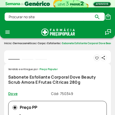
Procurar no site
Dermocosméticos
Corpo
Esfoliante
Sabonete Esfoliante Corporal Dove Beauty 
Vendido e entregue por:
Preço Popular
Sabonete Esfoliante Corporal Dove Beauty
Scrub Amora E Frutas Cítricas 280g
Cód
:
750349
Dove
Preço PP