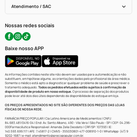
Bulas De A A Z
Autoteste Covid-19
Certificado De Segurança
Políticas De Marketplace
Portal Da Privacidade
Atendimento / SAC
Política De Privacidade
WhatsApp (47) 9202-1687
Atendimento@precopopular.com.br
Nossas redes sociais
Baixe nosso APP
As informações contidas neste site não devem ser usadas para automedicação e não
substituem, em hipótese alguma, as orientações dadas pelo profissional da área médica.
Somente o médico está apto a diagnosticar qualquer problema de saúde e prescrever o
tratamento adequado.
Todos os pedidos efetuados estão sujeitos à confirmação da
disponibilidade de produto em nosso estoque.
O processo de separação dos produtos
pode levar até dois dias úteis dependendo da disponibilidade do estoque em loja.
OS PREÇOS APRESENTADOS NO SITE SÃO DIFERENTES DOS PREÇOS DAS LOJAS
FÍSICAS DE NOSSA REDE.
FARMÁCIA PREÇO POPULAR | Cia Latino Americana de Medicamentos | CNPJ:
84.683.481/0416-04 | End: Av. Santo Albano, 490 - Vila Vera | São Paulo - SP | CEP: 04.296-
000Farmacêutica Responsável: Amanda Zelia Deodato | CRF/SP: 107393 | IE:
140.593.699.117 | AFE: 7.45817-2 | CMVS - 355030801-477-008910-1-0 | WhatsApp: (47) 9
9202-1687 | e-mail:
atendimento@precopopular.com.br
.