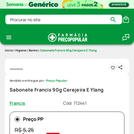
Procurar no site
Higiene
Banho
Sabonete Francis 90g Cerejeira E Ylang
Vendido e entregue por:
Preço Popular
Sabonete Francis 90g Cerejeira E Ylang
Cód
:
712441
Francis
Preço PP
R$
5
,
25