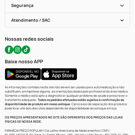
Vacinas
Formas De Pagamento
Serviços Farmacêuticos
Segurança
Troca E Devolução
Testes Rápidos
Bulas De A A Z
Autoteste Covid-19
Certificado De Segurança
Políticas De Marketplace
Portal Da Privacidade
Atendimento / SAC
Política De Privacidade
WhatsApp (47) 9202-1687
Atendimento@precopopular.com.br
Nossas redes sociais
Baixe nosso APP
As informações contidas neste site não devem ser usadas para automedicação e não
substituem, em hipótese alguma, as orientações dadas pelo profissional da área médica.
Somente o médico está apto a diagnosticar qualquer problema de saúde e prescrever o
tratamento adequado.
Todos os pedidos efetuados estão sujeitos à confirmação da
disponibilidade de produto em nosso estoque.
O processo de separação dos produtos
pode levar até dois dias úteis dependendo da disponibilidade do estoque em loja.
OS PREÇOS APRESENTADOS NO SITE SÃO DIFERENTES DOS PREÇOS DAS LOJAS
FÍSICAS DE NOSSA REDE.
FARMÁCIA PREÇO POPULAR | Cia Latino Americana de Medicamentos | CNPJ:
84.683.481/0416-04 | End: Av. Santo Albano, 490 - Vila Vera | São Paulo - SP | CEP: 04.296-