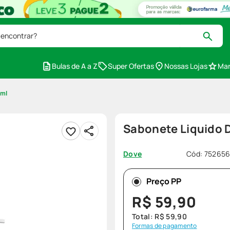
 encontrar?
Bulas de A a Z
Super Ofertas
Nossas Lojas
Mar
7ml
Sabonete Liquido 
Cód
:
75265
Dove
Preço PP
R$
59
,
90
Total:
R$
59
,
90
Formas de pagamento