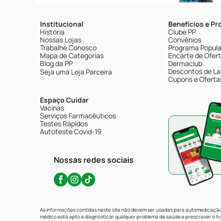
Institucional
Benefícios e P
História
Clube PP
Nossas Lojas
Convênios
Trabalhe Conosco
Programa Popular
Mapa de Categorias
Encarte de Ofer
Blog da PP
Dermaclub
Descontos de La
Seja uma Loja Parceira
Cupons e Oferta
Espaço Cuidar
Vacinas
Serviços Farmacêuticos
Testes Rápidos
Autoteste Covid-19
Nossas redes sociais
As informações contidas neste site não devem ser usadas para automedicação 
médico está apto a diagnosticar qualquer problema de saúde e prescrever o 