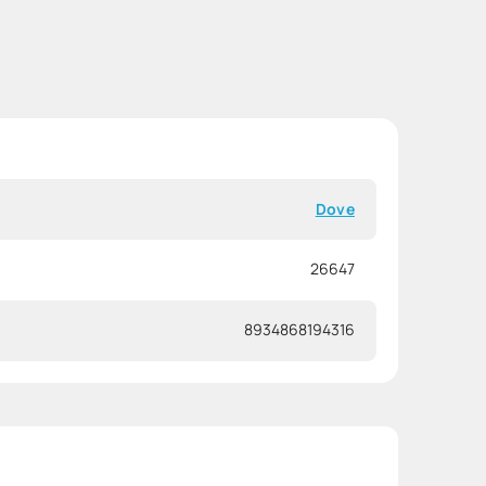
Dove
26647
8934868194316