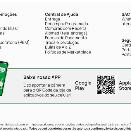
romoções
Central de Ajuda
SAC 
Entrega
What
Recompra Programada
aten
 do Brasil
Compras com Receita
tas
Alomed (tele-entrega)
Formas de Pagamento
Seg
boratório (PBM)
Troca e Devolução
Cert
s
Bulas de A a Z
Porta
Políticas de Marketplace
Polít
Baixe nosso APP
Google
Appl
É só apontar a câmera
Play
Stor
para o QR Code da loja de
aplicativos do seu celular!
e não substituem, em hipótese alguma, as orientações dadas pelo profissional da área médica.
tratamento adequado.
Todos os pedidos efetuados estão sujeitos à confirmação da disponibilid