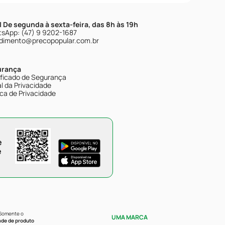
| De segunda à sexta-feira, das 8h às 19h
sApp: (47) 9 9202-1687
dimento@precopopular.com.br
urança
ificado de Segurança
l da Privacidade
ica de Privacidade
e
e
 Somente o
UMA MARCA
ade de produto