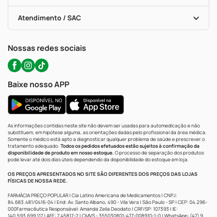
Troca E Devolução
Testes Rápidos
Bulas De A A Z
Autoteste Covid-19
Certificado De Segurança
Políticas De Marketplace
Portal Da Privacidade
Atendimento / SAC
Política De Privacidade
WhatsApp (47) 9202-1687
Atendimento@precopopular.com.br
Nossas redes sociais
Baixe nosso APP
As informações contidas neste site não devem ser usadas para automedicação e não
substituem, em hipótese alguma, as orientações dadas pelo profissional da área médica.
Somente o médico está apto a diagnosticar qualquer problema de saúde e prescrever o
tratamento adequado.
Todos os pedidos efetuados estão sujeitos à confirmação da
disponibilidade de produto em nosso estoque.
O processo de separação dos produtos
pode levar até dois dias úteis dependendo da disponibilidade do estoque em loja.
OS PREÇOS APRESENTADOS NO SITE SÃO DIFERENTES DOS PREÇOS DAS LOJAS
FÍSICAS DE NOSSA REDE.
FARMÁCIA PREÇO POPULAR | Cia Latino Americana de Medicamentos | CNPJ:
84.683.481/0416-04 | End: Av. Santo Albano, 490 - Vila Vera | São Paulo - SP | CEP: 04.296-
000Farmacêutica Responsável: Amanda Zelia Deodato | CRF/SP: 107393 | IE:
140.593.699.117 | AFE: 7.45817-2 | CMVS - 355030801-477-008910-1-0 | WhatsApp: (47) 9