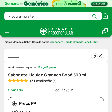
Procurar no site
Mamãe e Bebê
Hora do banho
Sabonete Líquido Granado Bebê 500ml
Vendido e entregue por:
Preço Popular
Sabonete Líquido Granado Bebê 500ml
(
3
)
Cód
:
739395
Granado
Preço PP