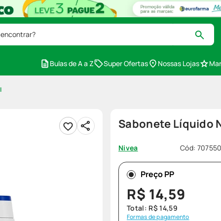
 encontrar?
Bulas de A a Z
Super Ofertas
Nossas Lojas
Mar
l
Sabonete Líquido 
Cód
:
70755
Nivea
Preço PP
R$
14
,
59
Total:
R$
14
,
59
Formas de pagamento