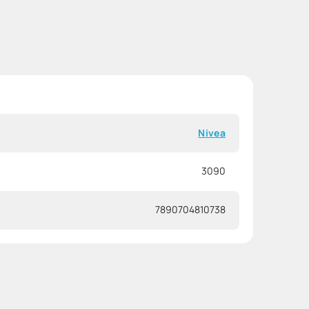
Nivea
3090
7890704810738