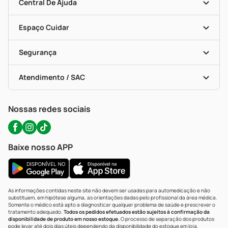
Blog Da PP
Convênios
Central De Ajuda
Seja Uma Loja Parceira
Programa Popular Do Brasil
Encarte De Ofertas
Entrega
Dermaclub
Recompra Programada
Espaço Cuidar
Descontos De Laboratório (PBM)
Compras Com Receita
Cupons E Ofertas
Alomed (tele-Entrega)
Vacinas
Formas De Pagamento
Serviços Farmacêuticos
Segurança
Troca E Devolução
Testes Rápidos
Bulas De A A Z
Autoteste Covid-19
Certificado De Segurança
Políticas De Marketplace
Portal Da Privacidade
Atendimento / SAC
Política De Privacidade
WhatsApp (47) 9202-1687
Atendimento@precopopular.com.br
Nossas redes sociais
Baixe nosso APP
As informações contidas neste site não devem ser usadas para automedicação e não
substituem, em hipótese alguma, as orientações dadas pelo profissional da área médica.
Somente o médico está apto a diagnosticar qualquer problema de saúde e prescrever o
tratamento adequado.
Todos os pedidos efetuados estão sujeitos à confirmação da
disponibilidade de produto em nosso estoque.
O processo de separação dos produtos
pode levar até dois dias úteis dependendo da disponibilidade do estoque em loja.