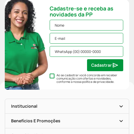
Cadastre-se e receba as
novidades da PP
Cadastrar
Ao se cadastrar você concorda em receber
comunicação com ofertas e novidades,
conforme a nossa
política de privacidade
.
Institucional
História
Nossas Lojas
Benefícios E Promoções
Trabalhe Conosco
Mapa De Categorias
Clube PP