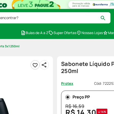
 encontrar?
Bulas de A a Z
Super Ofertas
Nossas Lojas
Mar
rts 3x1 250ml
Sabonete Líquido P
250ml
Cód
:
72225
Protex
Preço PP
R$
16
,
59
R$
14
,
30
14%