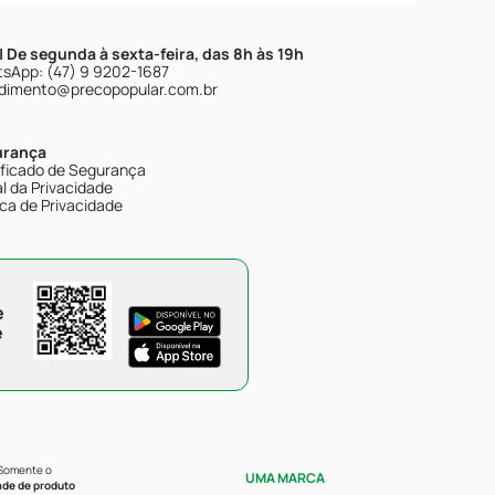
| De segunda à sexta-feira, das 8h às 19h
sApp: (47) 9 9202-1687
dimento@precopopular.com.br
urança
ificado de Segurança
l da Privacidade
ica de Privacidade
e
e
 Somente o
UMA MARCA
ade de produto