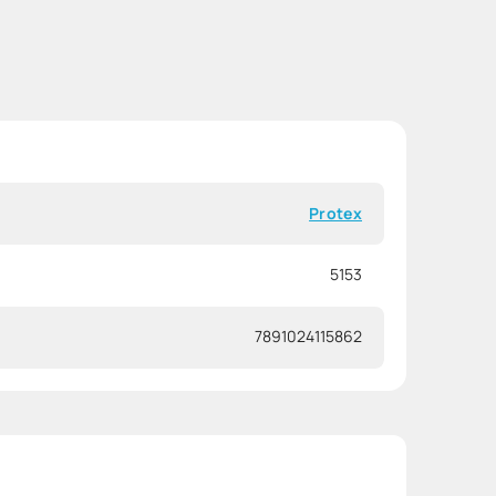
Protex
5153
7891024115862