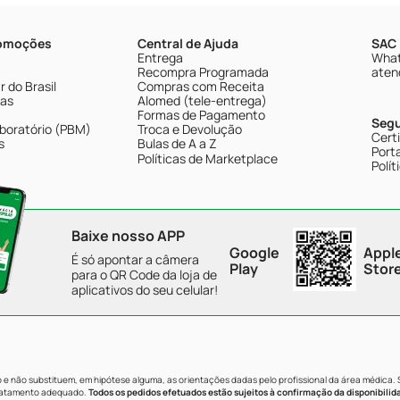
romoções
Central de Ajuda
SAC 
Entrega
What
Recompra Programada
aten
 do Brasil
Compras com Receita
tas
Alomed (tele-entrega)
Formas de Pagamento
Seg
boratório (PBM)
Troca e Devolução
Cert
s
Bulas de A a Z
Porta
Políticas de Marketplace
Polít
Baixe nosso APP
Google
Appl
É só apontar a câmera
Play
Stor
para o QR Code da loja de
aplicativos do seu celular!
e não substituem, em hipótese alguma, as orientações dadas pelo profissional da área médica.
tratamento adequado.
Todos os pedidos efetuados estão sujeitos à confirmação da disponibilid