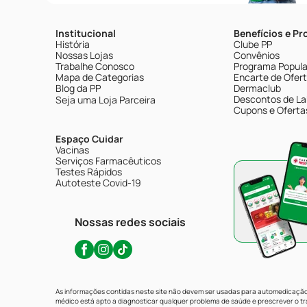
Institucional
Benefícios e P
História
Clube PP
Nossas Lojas
Convênios
Trabalhe Conosco
Programa Popular
Mapa de Categorias
Encarte de Ofer
Blog da PP
Dermaclub
Descontos de La
Seja uma Loja Parceira
Cupons e Oferta
Espaço Cuidar
Vacinas
Serviços Farmacêuticos
Testes Rápidos
Autoteste Covid-19
Nossas redes sociais
As informações contidas neste site não devem ser usadas para automedicação 
médico está apto a diagnosticar qualquer problema de saúde e prescrever o 