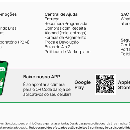
romoções
Central de Ajuda
SAC 
Entrega
What
Recompra Programada
aten
 do Brasil
Compras com Receita
tas
Alomed (tele-entrega)
Formas de Pagamento
Seg
boratório (PBM)
Troca e Devolução
Cert
s
Bulas de A a Z
Porta
Políticas de Marketplace
Polít
Baixe nosso APP
Google
Appl
É só apontar a câmera
Play
Stor
para o QR Code da loja de
aplicativos do seu celular!
e não substituem, em hipótese alguma, as orientações dadas pelo profissional da área médica.
tratamento adequado.
Todos os pedidos efetuados estão sujeitos à confirmação da disponibilid