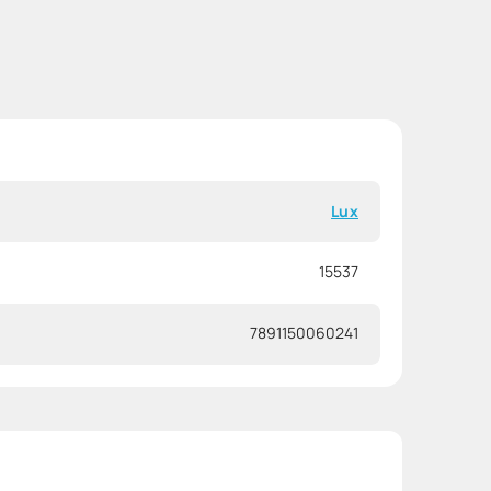
Lux
15537
7891150060241