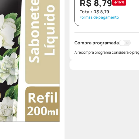
R$
8
,
79
16%
Total:
R$
8
,
79
Formas de pagamento
Compra programada
A recompra programa considera o preç