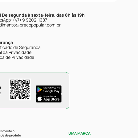
| De segunda à sexta-feira, das 8h às 19h
sApp: (47) 9 9202-1687
dimento@precopopular.com.br
urança
ificado de Segurança
l da Privacidade
ica de Privacidade
e
e
 Somente o
UMA MARCA
ade de produto