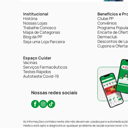
Institucional
Benefícios e P
História
Clube PP
Nossas Lojas
Convênios
Trabalhe Conosco
Programa Popular
Mapa de Categorias
Encarte de Ofer
Blog da PP
Dermaclub
Descontos de La
Seja uma Loja Parceira
Cupons e Oferta
Espaço Cuidar
Vacinas
Serviços Farmacêuticos
Testes Rápidos
Autoteste Covid-19
Nossas redes sociais
As informações contidas neste site não devem ser usadas para automedicação 
médico está apto a diagnosticar qualquer problema de saúde e prescrever o 