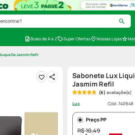
 encontrar?
Bulas de A a Z
Super Ofertas
Nossas Lojas
Mar
Buque De Jasmim Refil
Sabonete Lux Liqu
Jasmim Refil
(
6
)
Cód
:
740948
Lux
Preço PP
R$
10
,
49