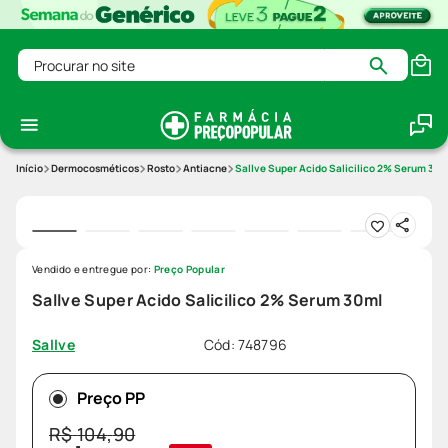
Procurar no site
Dermocosméticos
Rosto
Antiacne
Sallve Super Acido Salicilico 2% Serum 30m
Vendido e entregue por:
Preço Popular
Sallve Super Acido Salicilico 2% Serum 30ml
Cód
:
748796
Sallve
Preço PP
R$
104
,
90