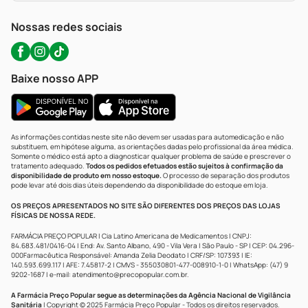
WhatsApp (47) 9202-1687
Atendimento@precopopular.com.br
Nossas redes sociais
Baixe nosso APP
As informações contidas neste site não devem ser usadas para automedicação e não
substituem, em hipótese alguma, as orientações dadas pelo profissional da área médica.
Somente o médico está apto a diagnosticar qualquer problema de saúde e prescrever o
tratamento adequado.
Todos os pedidos efetuados estão sujeitos à confirmação da
disponibilidade de produto em nosso estoque.
O processo de separação dos produtos
pode levar até dois dias úteis dependendo da disponibilidade do estoque em loja.
OS PREÇOS APRESENTADOS NO SITE SÃO DIFERENTES DOS PREÇOS DAS LOJAS
FÍSICAS DE NOSSA REDE.
FARMÁCIA PREÇO POPULAR | Cia Latino Americana de Medicamentos | CNPJ:
84.683.481/0416-04 | End: Av. Santo Albano, 490 - Vila Vera | São Paulo - SP | CEP: 04.296-
000Farmacêutica Responsável: Amanda Zelia Deodato | CRF/SP: 107393 | IE:
140.593.699.117 | AFE: 7.45817-2 | CMVS - 355030801-477-008910-1-0 | WhatsApp: (47) 9
9202-1687 | e-mail:
atendimento@precopopular.com.br
.
A Farmácia Preço Popular segue as determinações da Agência Nacional de Vigilância
Sanitária
| Copyright © 2025 Farmácia Preço Popular - Todos os direitos reservados.