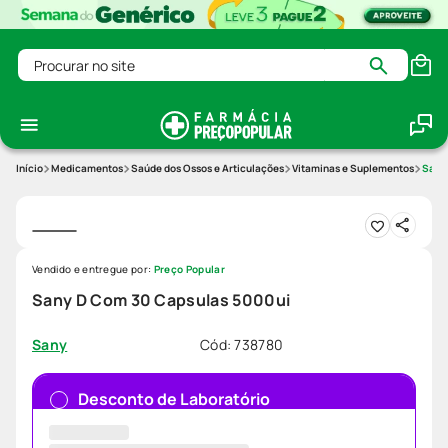
Procurar no site
Medicamentos
Saúde dos Ossos e Articulações
Vitaminas e Suplementos
Sany
Vendido e entregue por:
Preço Popular
Sany D Com 30 Capsulas 5000ui
Cód
:
738780
Sany
Desconto de Laboratório