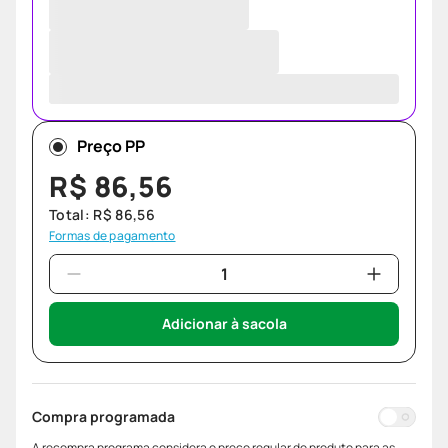
Preço PP
R$
86
,
56
Total:
R$
86
,
56
Formas de pagamento
Adicionar à sacola
Compra programada
A recompra programa considera o preço regular do produto para as