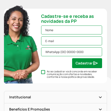
Cadastre-se e receba as
novidades da PP
Cadastrar
Ao se cadastrar você concorda em receber
comunicação com ofertas e novidades,
conforme a nossa
política de privacidade
.
Institucional
História
Nossas Lojas
Benefícios E Promoções