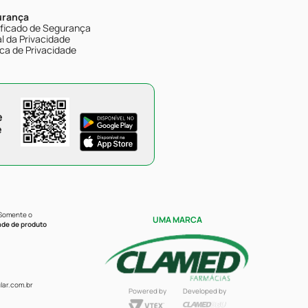
urança
ificado de Segurança
l da Privacidade
ica de Privacidade
e
e
 Somente o
UMA MARCA
ade de produto
ar.com.br
Powered by
Developed by