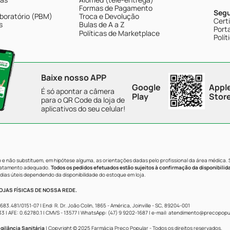
Formas de Pagamento
Seg
boratório (PBM)
Troca e Devolução
Cert
s
Bulas de A a Z
Porta
Políticas de Marketplace
Polít
Baixe nosso APP
Google
Appl
É só apontar a câmera
Play
Stor
para o QR Code da loja de
aplicativos do seu celular!
e não substituem, em hipótese alguma, as orientações dadas pelo profissional da área médica.
tratamento adequado.
Todos os pedidos efetuados estão sujeitos à confirmação da disponibilid
dias úteis dependendo da disponibilidade do estoque em loja.
JAS FÍSICAS DE NOSSA REDE.
481/0151-07 | End: R. Dr. João Colin, 1865 - América, Joinville - SC, 89204-001
AFE: 0.62780.1 | CMVS - 13577 | WhatsApp: (47) 9 9202-1687 | e-mail:
atendimento@precopopul
gilância Sanitária
| Copyright © 2025 Farmácia Preço Popular - Todos os direitos reservados.