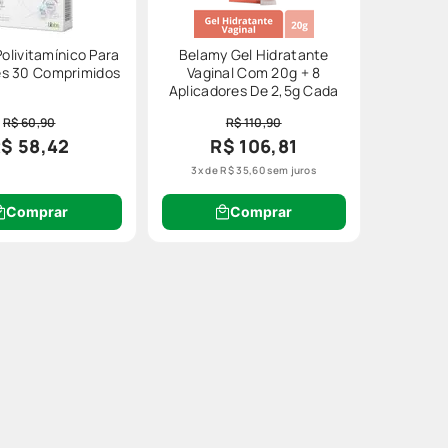
olivitamínico Para
Belamy Gel Hidratante
s 30 Comprimidos
Vaginal Com 20g + 8
Aplicadores De 2,5g Cada
R$ 60,90
R$ 110,90
$ 58,42
R$ 106,81
3
x de
R$
35
,
60
sem juros
Comprar
Comprar