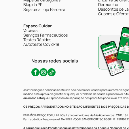
Blog da PP
Dermaclub
Descontos de La
Seja uma Loja Parceira
Cupons e Oferta
Espaço Cuidar
Vacinas
Serviços Farmacêuticos
Testes Rápidos
Autoteste Covid-19
Nossas redes sociais
As informações contidas neste site não devem ser usadas para automedicação 
médico está apto a diagnosticar qualquer problema de saúde e prescrever o 
em nosso estoque.
O processo de separação dos produtos pode levar até dois 
OS PREÇOS APRESENTADOS NO SITE SÃO DIFERENTES DOS PREÇOS DAS LO
FARMÁCIA PREÇO POPULAR | Cia Latino Americana de Medicamentos | CNPJ: 84.683.
Farmacêutica Responsável: DANIELE VOGELSANGER CRF/SC 6566 | IE: 250192233 | 
A Farmácia Preço Popular segue as determinações da Agência Nacional de Vi