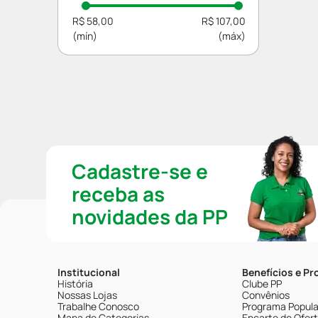
R$ 58,00
R$ 107,00
Cadastre-se e
receba as
novidades da PP
Institucional
Benefícios e P
História
Clube PP
Nossas Lojas
Convênios
Trabalhe Conosco
Programa Popular
Mapa de Categorias
Encarte de Ofer