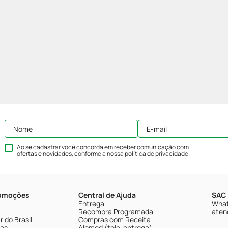
Ao se cadastrar você concorda em receber comunicação com
ofertas e novidades, conforme a nossa
política de privacidade
.
romoções
Central de Ajuda
SAC 
Entrega
What
Recompra Programada
aten
 do Brasil
Compras com Receita
tas
Alomed (tele-entrega)