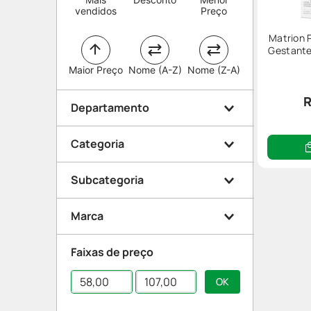
vendidos
Preço
Matrion P
Gestante
Maior Preço
Nome (A-Z)
Nome (Z-A)
R
Departamento
Categoria
Medicamentos
Subcategoria
Higiene
Vitaminas e Suplementos
Marca
Higiene íntima
Suplemento para Gestação
Faixas de preço
Gel Hidratante Íntimo
Matrion
Belamy