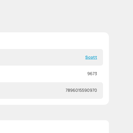
Scott
9673
7896015590970