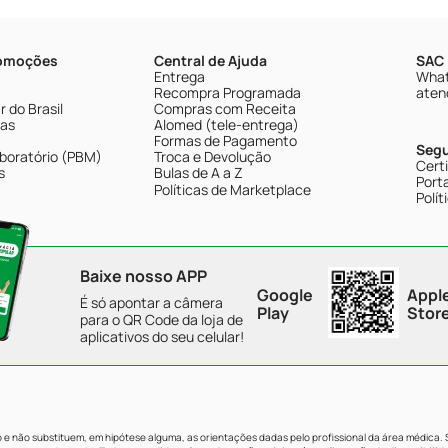
romoções
Central de Ajuda
SAC 
Entrega
What
Recompra Programada
aten
 do Brasil
Compras com Receita
tas
Alomed (tele-entrega)
Formas de Pagamento
Seg
boratório (PBM)
Troca e Devolução
Cert
s
Bulas de A a Z
Porta
Políticas de Marketplace
Polít
Baixe nosso APP
Google
Appl
É só apontar a câmera
Play
Stor
para o QR Code da loja de
aplicativos do seu celular!
e não substituem, em hipótese alguma, as orientações dadas pelo profissional da área médica.