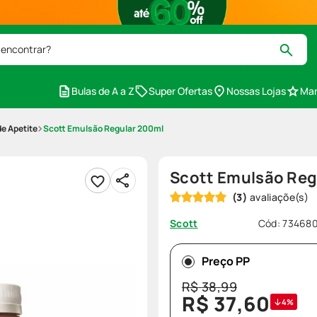
 encontrar?
Bulas de A a Z
Super Ofertas
Nossas Lojas
Mar
e Apetite
Scott Emulsão Regular 200ml
Scott Emulsão Reg
(
3
)
Cód
:
73468
Scott
Preço PP
R$
38
,
99
R$
37
,
60
4%