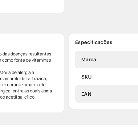
Especificações
o das doenças resultantes
Marca
na como fonte de vitaminas
tória de alergia a
SKU
e amarelo de tartrazina,
ém o corante amarelo de
gica, entre as quais asma
EAN
 acetil salicílico.