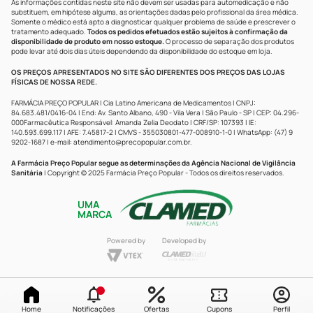
As informações contidas neste site não devem ser usadas para automedicação e não
substituem, em hipótese alguma, as orientações dadas pelo profissional da área médica.
Somente o médico está apto a diagnosticar qualquer problema de saúde e prescrever o
tratamento adequado.
Todos os pedidos efetuados estão sujeitos à confirmação da
disponibilidade de produto em nosso estoque.
O processo de separação dos produtos
pode levar até dois dias úteis dependendo da disponibilidade do estoque em loja.
OS PREÇOS APRESENTADOS NO SITE SÃO DIFERENTES DOS PREÇOS DAS LOJAS
FÍSICAS DE NOSSA REDE.
FARMÁCIA PREÇO POPULAR | Cia Latino Americana de Medicamentos | CNPJ:
84.683.481/0416-04 | End: Av. Santo Albano, 490 - Vila Vera | São Paulo - SP | CEP: 04.296-
000Farmacêutica Responsável: Amanda Zelia Deodato | CRF/SP: 107393 | IE:
140.593.699.117 | AFE: 7.45817-2 | CMVS - 355030801-477-008910-1-0 | WhatsApp: (47) 9
9202-1687 | e-mail:
atendimento@precopopular.com.br
.
A Farmácia Preço Popular segue as determinações da Agência Nacional de Vigilância
Sanitária
| Copyright © 2025 Farmácia Preço Popular - Todos os direitos reservados.
UMA
MARCA
Powered by
Developed by
Home
Notificações
Ofertas
Cupons
Perfil