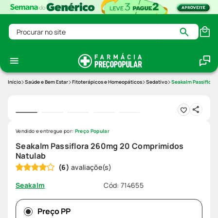
Procurar no site
Saúde e Bem Estar
Fitoterápicos e Homeopáticos
Sedativo
Seakalm Passiflora
Vendido e entregue por:
Preço Popular
Seakalm Passiflora 260mg 20 Comprimidos
Natulab
(
6
)
Cód
:
714655
Seakalm
Preço PP