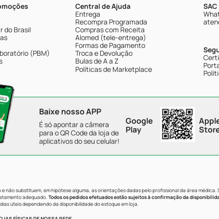
romoções
Central de Ajuda
SAC 
Entrega
What
Recompra Programada
aten
 do Brasil
Compras com Receita
tas
Alomed (tele-entrega)
Formas de Pagamento
Seg
boratório (PBM)
Troca e Devolução
Cert
s
Bulas de A a Z
Porta
Políticas de Marketplace
Polít
Baixe nosso APP
Google
Appl
É só apontar a câmera
Play
Stor
para o QR Code da loja de
aplicativos do seu celular!
e não substituem, em hipótese alguma, as orientações dadas pelo profissional da área médica.
tratamento adequado.
Todos os pedidos efetuados estão sujeitos à confirmação da disponibilid
dias úteis dependendo da disponibilidade do estoque em loja.
JAS FÍSICAS DE NOSSA REDE.