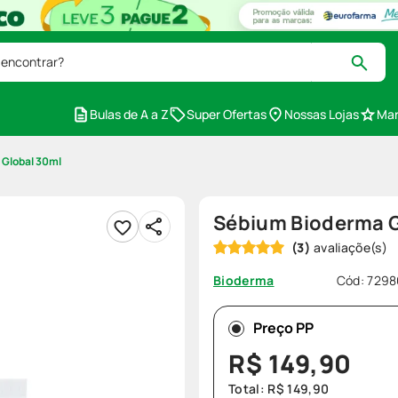
 encontrar?
Bulas de A a Z
Super Ofertas
Nossas Lojas
Mar
Global 30ml
Sébium Bioderma G
(
3
)
Cód
:
7298
Bioderma
Preço PP
R$
149
,
90
Total:
R$
149
,
90