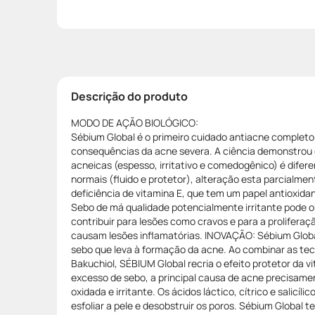
Descrição do produto
MODO DE AÇÃO BIOLÓGICO:
Sébium Global é o primeiro cuidado antiacne completo
consequências da acne severa. A ciência demonstrou 
acneicas (espesso, irritativo e comedogênico) é difer
normais (fluido e protetor), alteração esta parcialm
deficiência de vitamina E, que tem um papel antioxidan
Sebo de má qualidade potencialmente irritante pode ob
contribuir para lesões como cravos e para a proliferaç
causam lesões inflamatórias. INOVAÇÃO: Sébium Glob
sebo que leva à formação da acne. Ao combinar as tec
Bakuchiol, SÉBIUM Global recria o efeito protetor da 
excesso de sebo, a principal causa de acne precisame
oxidada e irritante. Os ácidos láctico, cítrico e salicíl
esfoliar a pele e desobstruir os poros. Sébium Global 