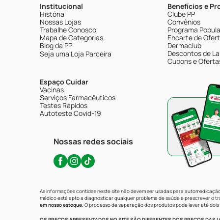
Institucional
Benefícios e P
História
Clube PP
Nossas Lojas
Convênios
Trabalhe Conosco
Programa Popular
Mapa de Categorias
Encarte de Ofer
Blog da PP
Dermaclub
Descontos de La
Seja uma Loja Parceira
Cupons e Oferta
Espaço Cuidar
Vacinas
Serviços Farmacêuticos
Testes Rápidos
Autoteste Covid-19
Nossas redes sociais
As informações contidas neste site não devem ser usadas para automedicação 
médico está apto a diagnosticar qualquer problema de saúde e prescrever o 
em nosso estoque.
O processo de separação dos produtos pode levar até dois 
OS PREÇOS APRESENTADOS NO SITE SÃO DIFERENTES DOS PREÇOS DAS LO