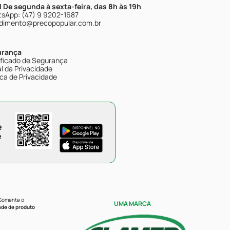
| De segunda à sexta-feira, das 8h às 19h
sApp: (47) 9 9202-1687
dimento@precopopular.com.br
urança
ificado de Segurança
l da Privacidade
ica de Privacidade
e
e
 Somente o
UMA MARCA
ade de produto