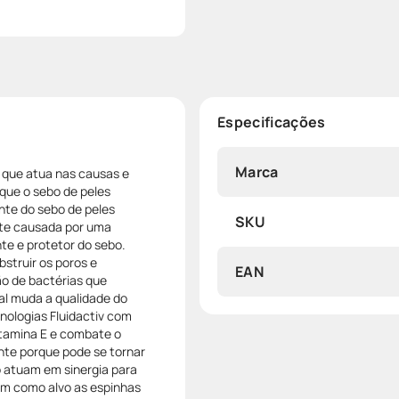
Especificações
Marca
 que atua nas causas e
que o sebo de peles
ente do sebo de peles
SKU
ente causada por uma
te e protetor do sebo.
struir os poros e
EAN
ão de bactérias que
al muda a qualidade do
nologias Fluidactiv com
vitamina E e combate o
nte porque pode se tornar
ico atuam em sinergia para
tem como alvo as espinhas