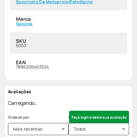
Succinato De Metoprolol
Felodipino
Marca
Selozok
SKU
5003
EAN
7896206403324
Avaliações
Carregando…
Faça login e deixe sua avaliação
Mais recentes
Todos