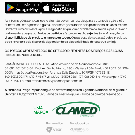
As informações contidas neste site não devem ser usadas para automedicação e não
substituem, em hipótese alguma, as orientações dadas pelo profissional da área médica.
Somente o médico está apto a diagnosticar qualquer problema de saúde e prescrever o
tratamento adequado.
Todos os pedidos efetuados estão sujeitos à confirmação da
disponibilidade de produto em nosso estoque.
O processo de separação dos produtos
pode levar até dois dias úteis dependendo da disponibilidade do estoque em loja.
OS PREÇOS APRESENTADOS NO SITE SÃO DIFERENTES DOS PREÇOS DAS LOJAS
FÍSICAS DE NOSSA REDE.
FARMÁCIA PREÇO POPULAR | Cia Latino Americana de Medicamentos | CNPJ:
84.683.481/0416-04 | End: Av. Santo Albano, 490 - Vila Vera | São Paulo - SP | CEP: 04.296-
000Farmacêutica Responsável: Amanda Zelia Deodato | CRF/SP: 107393 | IE:
140.593.699.117 | AFE: 7.45817-2 | CMVS - 355030801-477-008910-1-0 | WhatsApp: (47) 9
9202-1687 | e-mail:
atendimento@precopopular.com.br
.
A Farmácia Preço Popular segue as determinações da Agência Nacional de Vigilância
Sanitária
| Copyright © 2025 Farmácia Preço Popular - Todos os direitos reservados.
UMA
MARCA
Powered by
Developed by