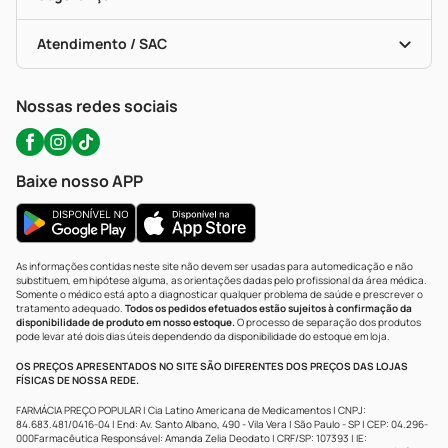
Troca E Devolução
Testes Rápidos
Bulas De A A Z
Autoteste Covid-19
Certificado De Segurança
Políticas De Marketplace
Portal Da Privacidade
Atendimento / SAC
Política De Privacidade
WhatsApp (47) 9202-1687
Atendimento@precopopular.com.br
Nossas redes sociais
Baixe nosso APP
As informações contidas neste site não devem ser usadas para automedicação e não
substituem, em hipótese alguma, as orientações dadas pelo profissional da área médica.
Somente o médico está apto a diagnosticar qualquer problema de saúde e prescrever o
tratamento adequado.
Todos os pedidos efetuados estão sujeitos à confirmação da
disponibilidade de produto em nosso estoque.
O processo de separação dos produtos
pode levar até dois dias úteis dependendo da disponibilidade do estoque em loja.
OS PREÇOS APRESENTADOS NO SITE SÃO DIFERENTES DOS PREÇOS DAS LOJAS
FÍSICAS DE NOSSA REDE.
FARMÁCIA PREÇO POPULAR | Cia Latino Americana de Medicamentos | CNPJ:
84.683.481/0416-04 | End: Av. Santo Albano, 490 - Vila Vera | São Paulo - SP | CEP: 04.296-
000Farmacêutica Responsável: Amanda Zelia Deodato | CRF/SP: 107393 | IE: