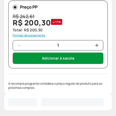
Preço PP
R$
242
,
61
R$
200
,
30
17%
Total:
R$
200
,
30
Formas de pagamento
Adicionar à sacola
A recompra programa considera o preço regular do produto para as
próximas compras.