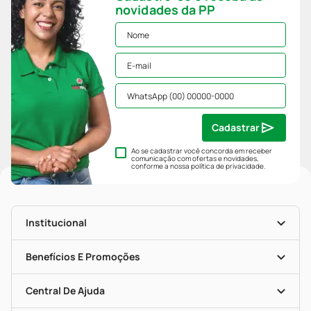
novidades da PP
Cadastrar
Ao se cadastrar você concorda em receber
comunicação com ofertas e novidades,
conforme a nossa
política de privacidade
.
Institucional
História
Nossas Lojas
Benefícios E Promoções
Trabalhe Conosco
Mapa De Categorias
Clube PP
Blog Da PP
Convênios
Central De Ajuda
Seja Uma Loja Parceira
Programa Popular Do Brasil