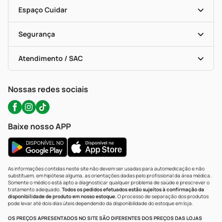
Encarte De Ofertas
Entrega
Dermaclub
Recompra Programada
Espaço Cuidar
Descontos De Laboratório (PBM)
Compras Com Receita
Cupons E Ofertas
Alomed (tele-Entrega)
Vacinas
Formas De Pagamento
Serviços Farmacêuticos
Segurança
Troca E Devolução
Testes Rápidos
Bulas De A A Z
Autoteste Covid-19
Certificado De Segurança
Políticas De Marketplace
Portal Da Privacidade
Atendimento / SAC
Política De Privacidade
WhatsApp (47) 9202-1687
Atendimento@precopopular.com.br
Nossas redes sociais
Baixe nosso APP
As informações contidas neste site não devem ser usadas para automedicação e não
substituem, em hipótese alguma, as orientações dadas pelo profissional da área médica.
Somente o médico está apto a diagnosticar qualquer problema de saúde e prescrever o
tratamento adequado.
Todos os pedidos efetuados estão sujeitos à confirmação da
disponibilidade de produto em nosso estoque.
O processo de separação dos produtos
pode levar até dois dias úteis dependendo da disponibilidade do estoque em loja.
OS PREÇOS APRESENTADOS NO SITE SÃO DIFERENTES DOS PREÇOS DAS LOJAS