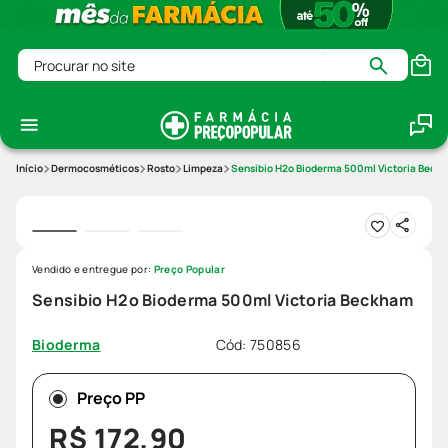
Procurar no site
Dermocosméticos
Rosto
Limpeza
Sensibio H2o Bioderma 500ml Victoria Beck
Vendido e entregue por:
Preço Popular
Sensibio H2o Bioderma 500ml Victoria Beckham
Cód
:
750856
Bioderma
Preço PP
R$
172
,
90