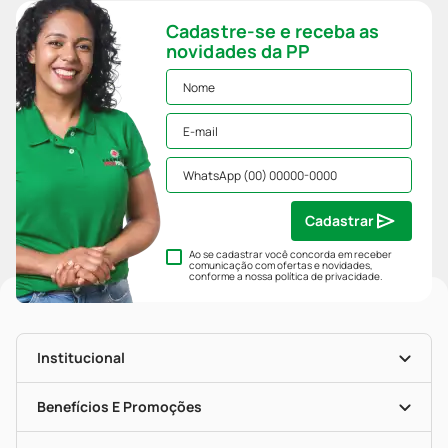
Cadastre-se e receba as
novidades da PP
Cadastrar
Ao se cadastrar você concorda em receber
comunicação com ofertas e novidades,
conforme a nossa
política de privacidade
.
Institucional
História
Nossas Lojas
Benefícios E Promoções
Trabalhe Conosco
Mapa De Categorias
Clube PP